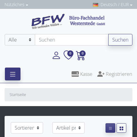
Nützliches
Deutsch / EUR
Suchen
0
0
Kasse
Registrieren
Startseite