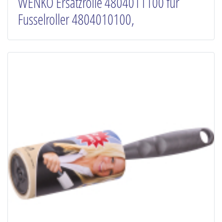
WENKO Ersatzrolle 4804011100 für
Fusselroller 4804010100,