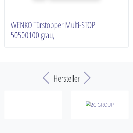
WENKO Türstopper Multi-STOP
50500100 grau,
Previous
Next
Hersteller