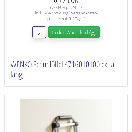
6,77 EUR pro Stück
inkl. 19 % MwSt. zzgl.
Versandkosten
Lieferzeit:
3-4 Tage
*
In den Warenkorb
WENKO Schuhlöffel 4716010100 extra
lang,