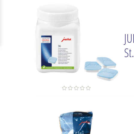
JU
St