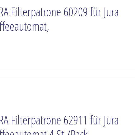
RA Filterpatrone 60209 für Jura
ffeeautomat,
RA Filterpatrone 62911 für Jura
ffeeautomat 4 St./Pack.,