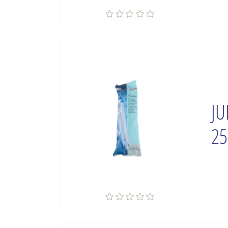
JU
25