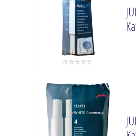
JU
Ka
JU
Ka