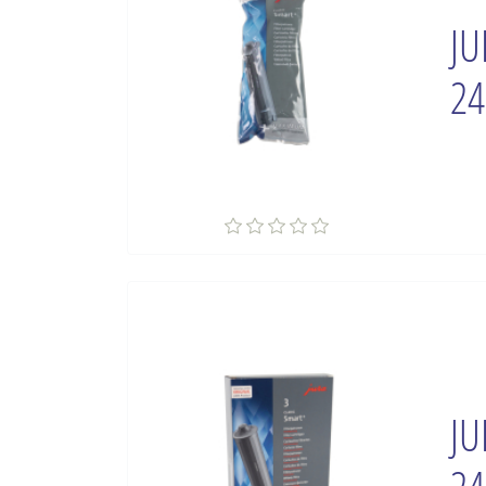
JU
24
JU