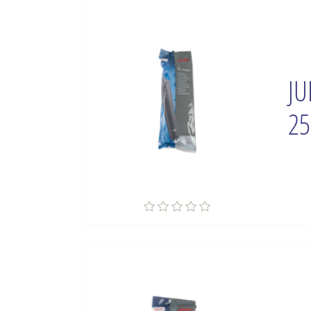
JU
25