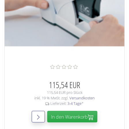
115,54 EUR
115,54 EUR pro Stück
inkl. 19 % MwSt. zzgl.
Versandkosten
Lieferzeit:
3-4 Tage
*
In den Warenkorb