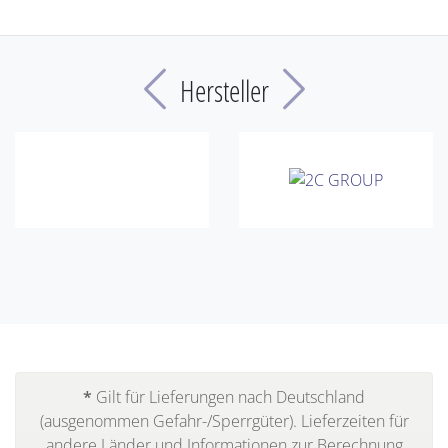
Previous
Next
Hersteller
*
Gilt für Lieferungen nach Deutschland
(ausgenommen Gefahr-/Sperrgüter). Lieferzeiten für
andere Länder und Informationen zur Berechnung