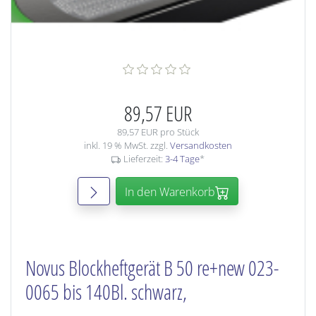
89,57 EUR
89,57 EUR pro Stück
inkl. 19 % MwSt. zzgl.
Versandkosten
Lieferzeit:
3-4 Tage
*
In den Warenkorb
Novus Blockheftgerät B 50 re+new 023-
0065 bis 140Bl. schwarz,