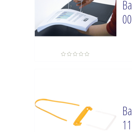
Ba
00
Ba
11