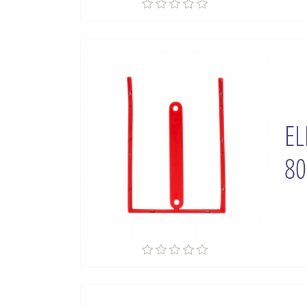
EL
80