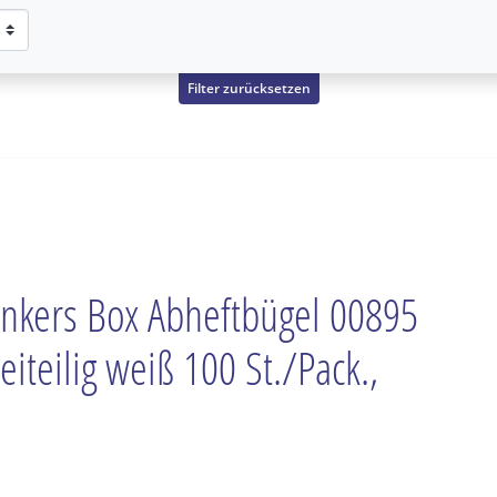
Filter zurücksetzen
nkers Box Abheftbügel 00895
eiteilig weiß 100 St./Pack.,