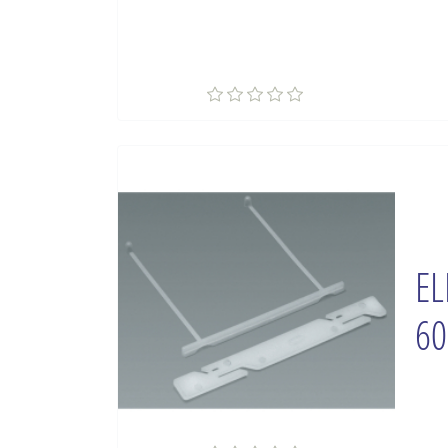
EL
60