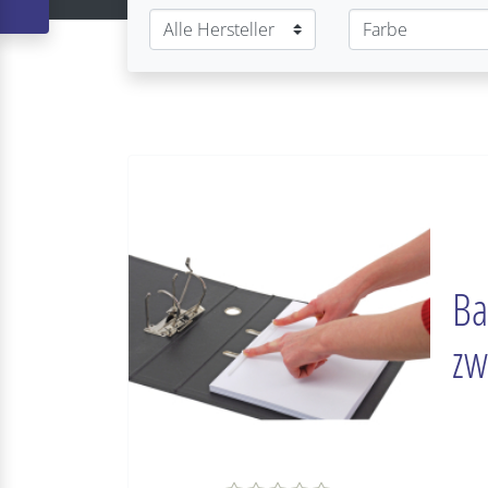
Ba
zw