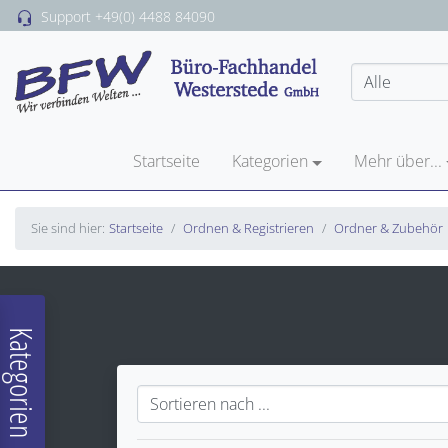
Support
+49(0) 4488 84090
Startseite
Kategorien
Mehr über...
Sie sind hier:
Startseite
Ordnen & Registrieren
Ordner & Zubehör
Kategorien