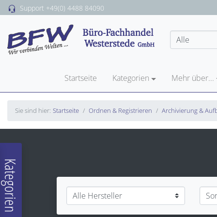
Support
+49(0) 4488 84090
Startseite
Kategorien
Mehr über...
Sie sind hier:
Startseite
Ordnen & Registrieren
Archivierung & Au
Kategorien