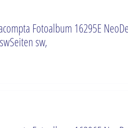
acompta Fotoalbum 16295E NeoD
swSeiten sw,