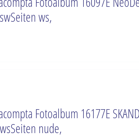
acompta Fotoalbum 16097E NeoD
swSeiten ws,
acompta Fotoalbum 16177E SKAND
wsSeiten nude,