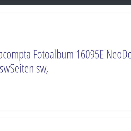
acompta Fotoalbum 16095E NeoD
swSeiten sw,