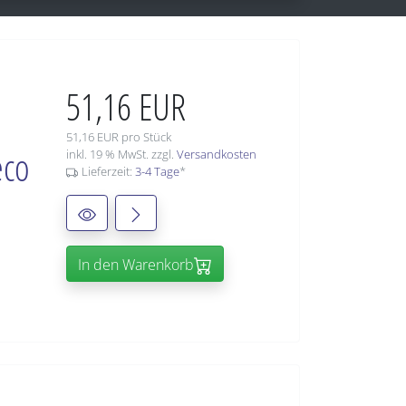
51,16 EUR
51,16 EUR pro Stück
eco
inkl. 19 % MwSt. zzgl.
Versandkosten
Lieferzeit:
3-4 Tage
*
In den Warenkorb