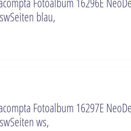
acompta Fotoalbum 16296E NeoD
swSeiten blau,
acompta Fotoalbum 16297E NeoD
swSeiten ws,