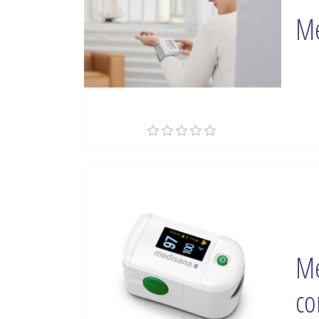
Me
Me
co