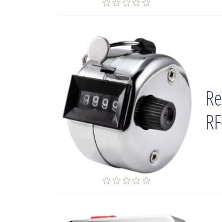
Re
RF