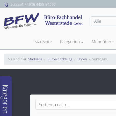
Support
+49(0) 4488 84090
Startseite
Kategorien
Mehr über...
Sie sind hier:
Startseite
Büroeinrichtung
Uhren
Sonstiges
Kategorien