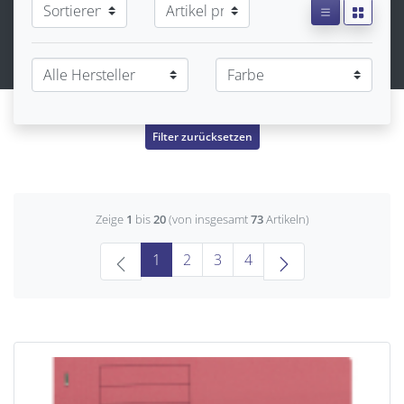
Filter zurücksetzen
Zeige
1
bis
20
(von insgesamt
73
Artikeln)
(current)
1
2
3
4