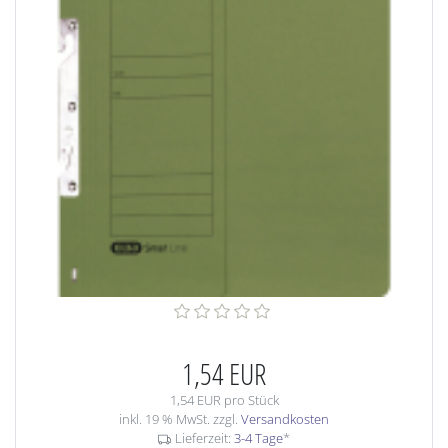
1,54 EUR
1,54 EUR pro Stück
inkl. 19 % MwSt. zzgl.
Versandkosten
Lieferzeit:
3-4 Tage
*