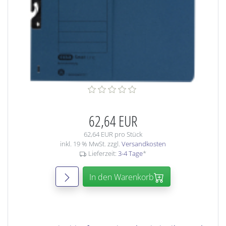
62,64 EUR
62,64 EUR pro Stück
inkl. 19 % MwSt. zzgl.
Versandkosten
Lieferzeit:
3-4 Tage
*
In den Warenkorb