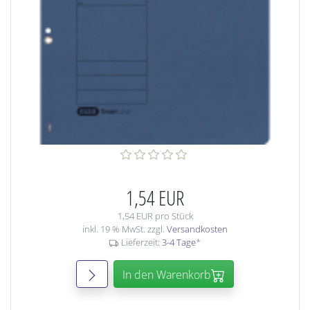
1,54 EUR
1,54 EUR pro Stück
inkl. 19 % MwSt. zzgl.
Versandkosten
Lieferzeit:
3-4 Tage
*
In den Warenkorb