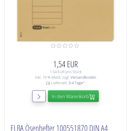
1,54 EUR
1,54 EUR pro Stück
inkl. 19 % MwSt. zzgl.
Versandkosten
Lieferzeit:
3-4 Tage
*
In den Warenkorb
ELBA Ösenhefter 100551870 DIN A4