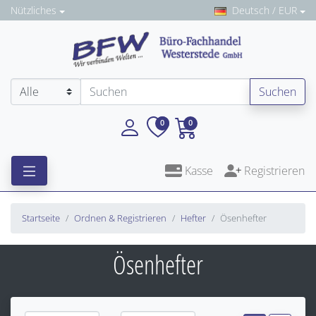
Nützliches
Deutsch / EUR
Suchen
0
0
Kasse
Registrieren
Startseite
Ordnen & Registrieren
Hefter
Ösenhefter
Ösenhefter