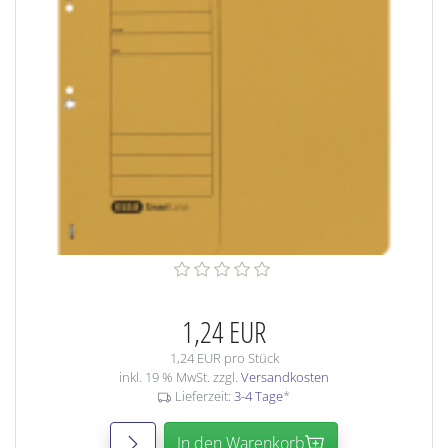
1,24 EUR
1,24 EUR pro Stück
inkl. 19 % MwSt. zzgl.
Versandkosten
Lieferzeit:
3-4 Tage
*
In den Warenkorb