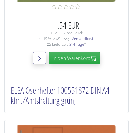
1,54 EUR
1,54 EUR pro Stück
inkl. 19 % MwSt. zzgl.
Versandkosten
Lieferzeit:
3-4 Tage
*
In den Warenkorb
ELBA Ösenhefter 100551872 DIN A4
kfm./Amtsheftung grün,