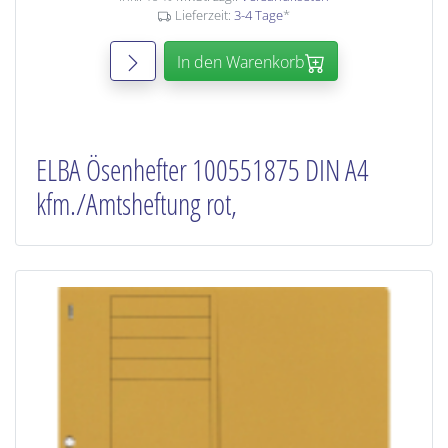
Lieferzeit:
3-4 Tage
*
In den Warenkorb
ELBA Ösenhefter 100551875 DIN A4
kfm./Amtsheftung rot,