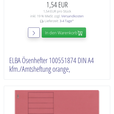
1,54 EUR
1,54 EUR pro Stück
inkl. 19 % MwSt. zzgl.
Versandkosten
Lieferzeit:
3-4 Tage
*
In den Warenkorb
ELBA Ösenhefter 100551874 DIN A4
kfm./Amtsheftung orange,