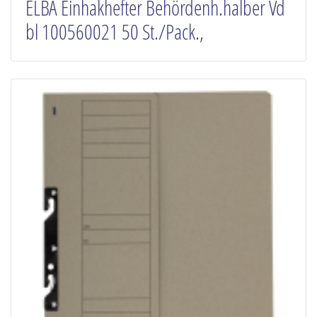
ELBA Einhakhefter Behördenh.halber Vd
bl 100560021 50 St./Pack.,