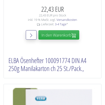
22,43 EUR
22,43 EUR pro Stück
inkl. 19 % MwSt. zzgl.
Versandkosten
Lieferzeit:
3-4 Tage
*
In den Warenkorb
ELBA Ösenhefter 100091774 DIN A4
250g Manilakarton ch 25 St./Pack.,