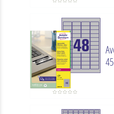
Av
45