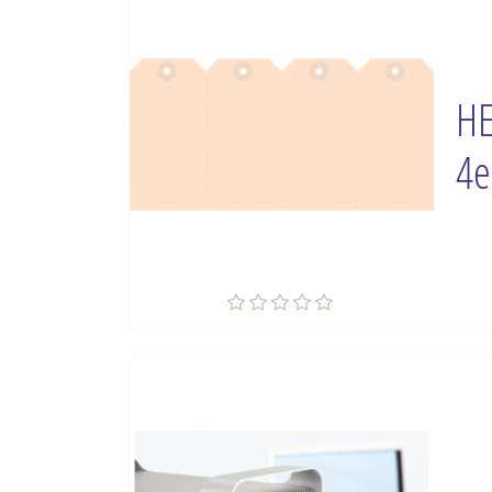
HE
4e