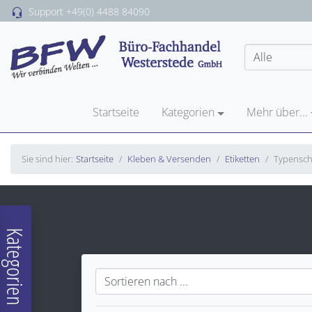
Support
+49(0) 4488 84090
Startseite
Kategorien
Mehr über...
Sie sind hier:
Startseite
Kleben & Versenden
Etiketten
Typenschi
Kategorien