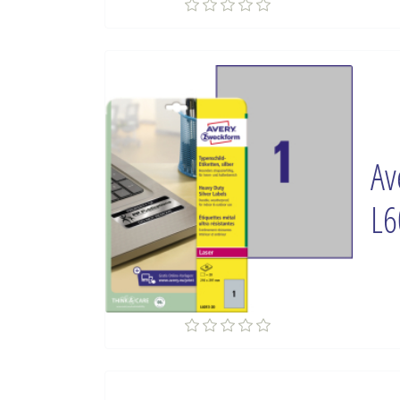
Av
L6