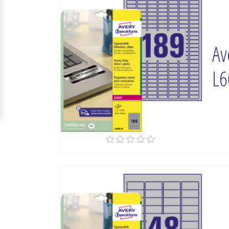
Av
L6