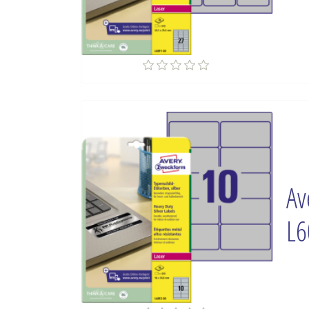
Av
L6