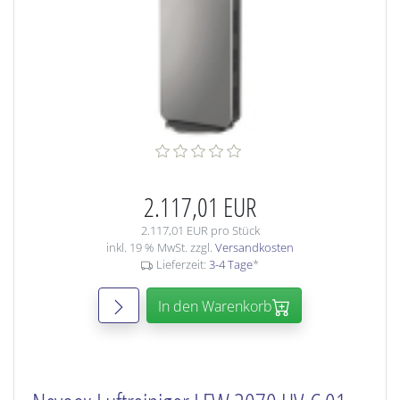
2.117,01 EUR
2.117,01 EUR pro Stück
inkl. 19 % MwSt. zzgl.
Versandkosten
Lieferzeit:
3-4 Tage
*
In den Warenkorb