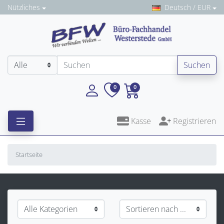
Nützliches
Deutsch / EUR
Suchen
0
0
Kasse
Registrieren
Startseite