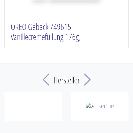
OREO Gebäck 749615
Vanillecremefüllung 176g,
Previous
Next
Hersteller