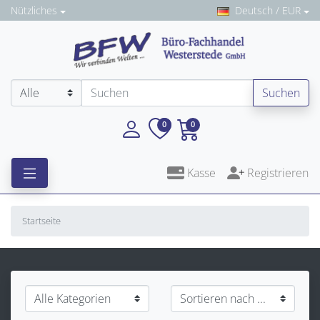
Nützliches
Deutsch / EUR
Suchen
0
0
Kasse
Registrieren
Startseite