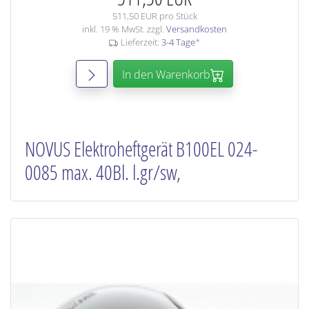
511,50 EUR pro Stück
inkl. 19 % MwSt. zzgl.
Versandkosten
Lieferzeit:
3-4 Tage
*
In den Warenkorb
NOVUS Elektroheftgerät B100EL 024-
0085 max. 40Bl. l.gr/sw,