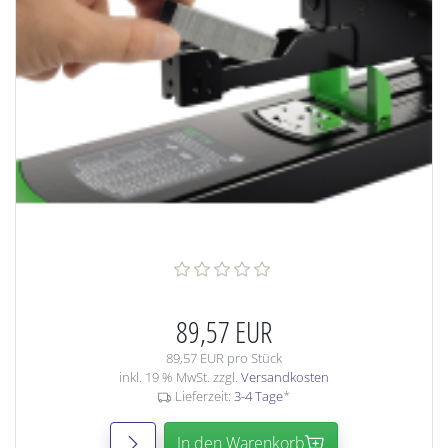
89,57 EUR
89,57 EUR pro Stück
inkl. 19 % MwSt. zzgl.
Versandkosten
Lieferzeit:
3-4 Tage
*
In den Warenkorb