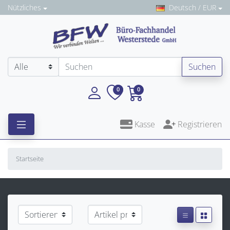
Nützliches
Deutsch / EUR
Suchen
0
0
Kasse
Registrieren
Startseite