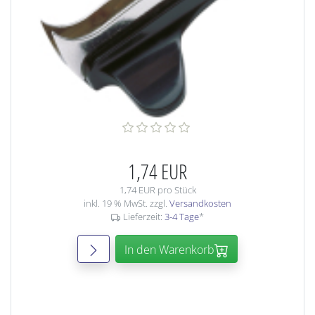
1,74 EUR
1,74 EUR pro Stück
inkl. 19 % MwSt. zzgl.
Versandkosten
Lieferzeit:
3-4 Tage
*
In den Warenkorb