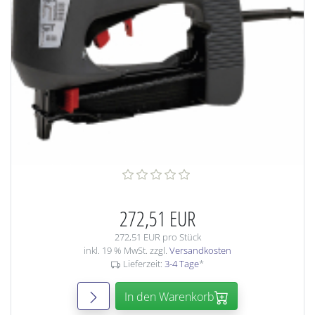
272,51 EUR
272,51 EUR pro Stück
inkl. 19 % MwSt. zzgl.
Versandkosten
Lieferzeit:
3-4 Tage
*
In den Warenkorb