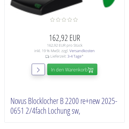
162,92 EUR
162,92 EUR pro Stück
inkl. 19 % MwSt. zzgl.
Versandkosten
Lieferzeit:
3-4 Tage
*
In den Warenkorb
Novus Blocklocher B 2200 re+new 2025-
0651 2/4fach Lochung sw,