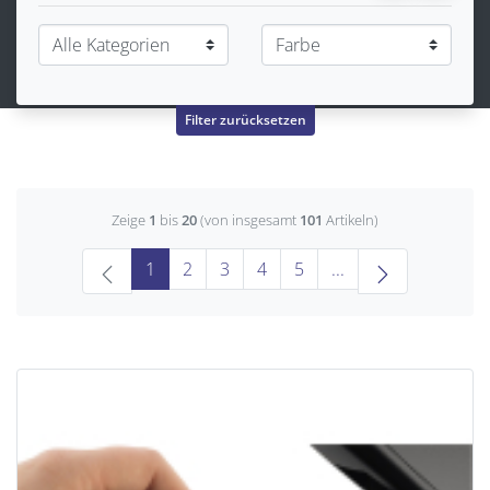
Filter zurücksetzen
Zeige
1
bis
20
(von insgesamt
101
Artikeln)
(current)
1
2
3
4
5
...