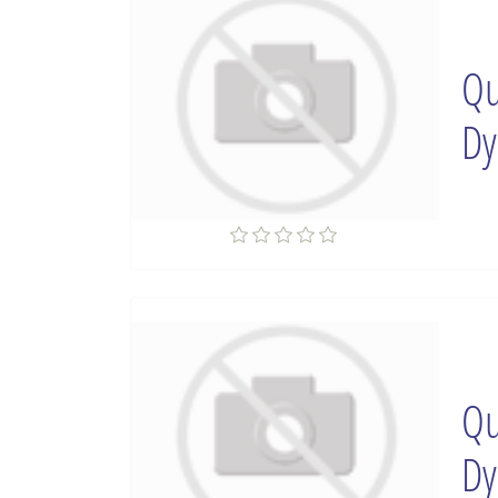
Qu
Dy
Qu
Dy