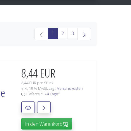
(current)
1
2
3
8,44 EUR
8,44 EUR pro Stück
ie
inkl. 19 % MwSt. zzgl.
Versandkosten
Lieferzeit:
3-4 Tage
*
In den Warenkorb