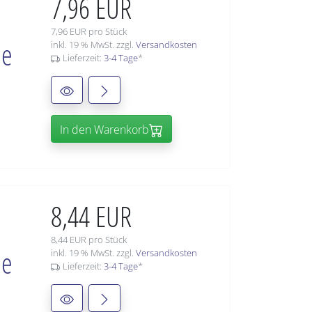
7,96 EUR
7,96 EUR pro Stück
ie
inkl. 19 % MwSt. zzgl.
Versandkosten
Lieferzeit:
3-4 Tage
*
In den Warenkorb
8,44 EUR
8,44 EUR pro Stück
ie
inkl. 19 % MwSt. zzgl.
Versandkosten
Lieferzeit:
3-4 Tage
*