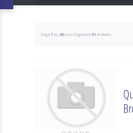
Zeige
1
bis
20
(von insgesamt
51
Artikeln)
Qu
Br