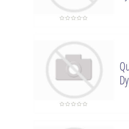
Qu
Dy