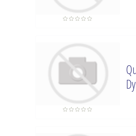
Qu
Dy