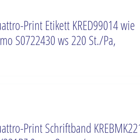
attro-Print Etikett KRED99014 wie
mo S0722430 ws 220 St./Pa,
attro-Print Schriftband KREBMK22