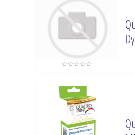
Qu
Dy
Qu