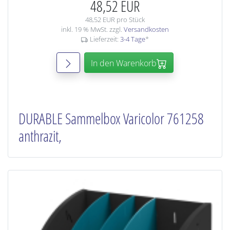
48,52 EUR
48,52 EUR pro Stück
inkl. 19 % MwSt. zzgl.
Versandkosten
Lieferzeit:
3-4 Tage
*
In den Warenkorb
DURABLE Sammelbox Varicolor 761258
anthrazit,