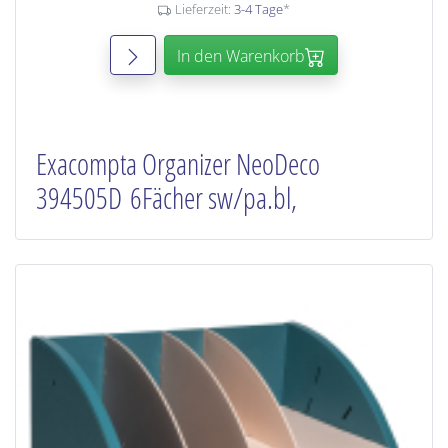
Lieferzeit:
3-4 Tage
*
In den Warenkorb
Exacompta Organizer NeoDeco
394505D 6Fächer sw/pa.bl,