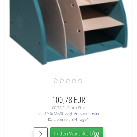
100,78 EUR
100,78 EUR pro Stück
inkl. 19 % MwSt. zzgl.
Versandkosten
Lieferzeit:
3-4 Tage
*
In den Warenkorb