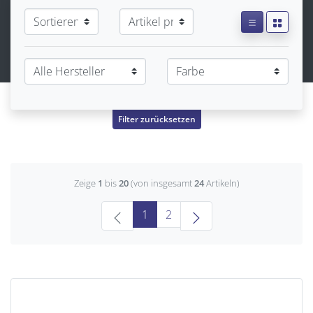
Filter zurücksetzen
Zeige
1
bis
20
(von insgesamt
24
Artikeln)
(current)
1
2