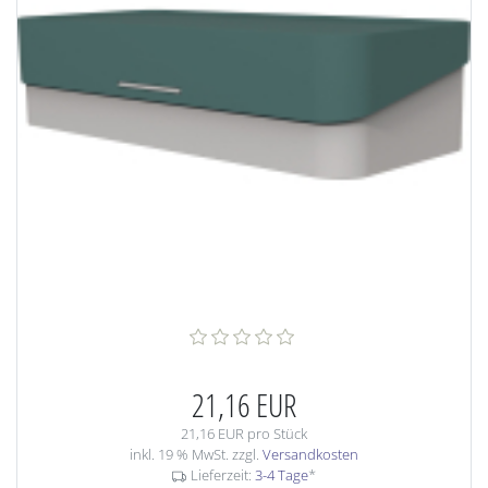
21,16 EUR
21,16 EUR pro Stück
inkl. 19 % MwSt. zzgl.
Versandkosten
Lieferzeit:
3-4 Tage
*