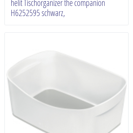
helit Tischorganizer the companion
H6252595 schwarz,