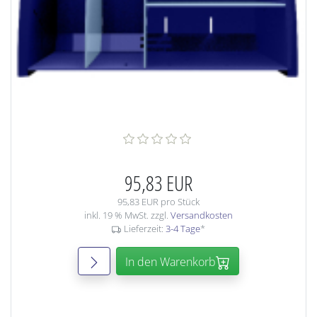
95,83 EUR
95,83 EUR pro Stück
inkl. 19 % MwSt. zzgl.
Versandkosten
Lieferzeit:
3-4 Tage
*
In den Warenkorb