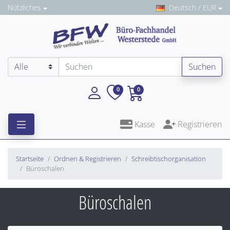
Nützliches
Deutsch / EUR
Suchen
0
0
Kasse
Registrieren
Startseite
Ordnen & Registrieren
Schreibtischorganisation
Büroschalen
Büroschalen