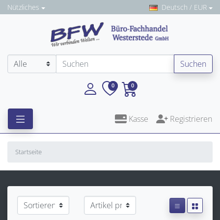
Nützliches
Deutsch / EUR
Suchen
0
0
Kasse
Registrieren
Startseite