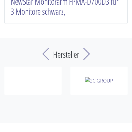
NewStar Monitorarm FPMA-D700D3 für
3 Monitore schwarz,
Previous
Next
Hersteller