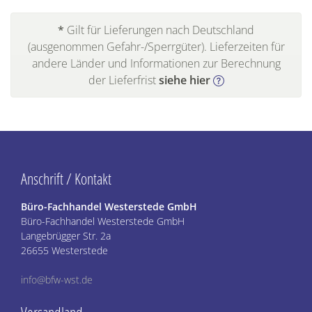
*
Gilt für Lieferungen nach Deutschland
(ausgenommen Gefahr-/Sperrgüter). Lieferzeiten für
andere Länder und Informationen zur Berechnung
der Lieferfrist
siehe hier
Anschrift / Kontakt
Büro-Fachhandel Westerstede GmbH
Büro-Fachhandel Westerstede GmbH
Langebrügger Str. 2a
26655 Westerstede
info@bfw-wst.de