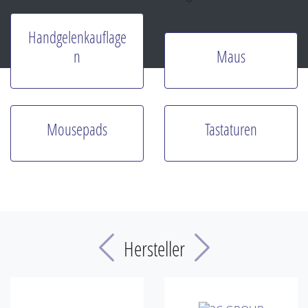
Handgelenkauflage
n
Maus
Mousepads
Tastaturen
Previous
Next
Hersteller