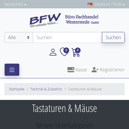
Nützliches
Deutsch / EUR
Suchen
0
0
Kasse
Registrieren
Startseite
Technik & Zubehör
Tastaturen & Mäuse
Tastaturen & Mäuse
Weitere Unterkategorien