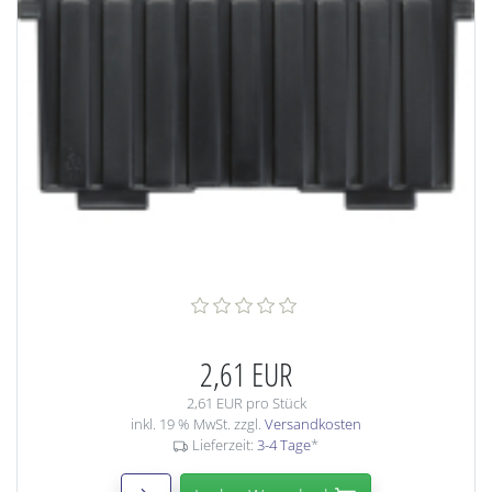
2,61 EUR
2,61 EUR pro Stück
inkl. 19 % MwSt. zzgl.
Versandkosten
Lieferzeit:
3-4 Tage
*