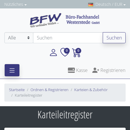
Nützliches
Deutsch / EUR
Suchen
0
0
Kasse
Registrieren
Startseite
Ordnen & Registrieren
Karteien & Zubehör
Karteileitregister
Karteileitregister