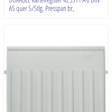
A5 quer 5/5tlg. Presspan br,