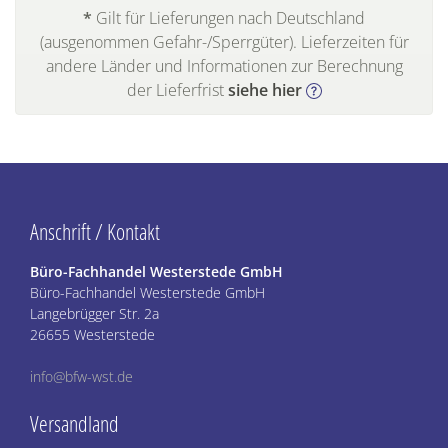
*
Gilt für Lieferungen nach Deutschland
(ausgenommen Gefahr-/Sperrgüter). Lieferzeiten für
andere Länder und Informationen zur Berechnung
der Lieferfrist
siehe hier
Anschrift / Kontakt
Büro-Fachhandel Westerstede GmbH
Büro-Fachhandel Westerstede GmbH
Langebrügger Str. 2a
26655 Westerstede
info@bfw-wst.de
Versandland