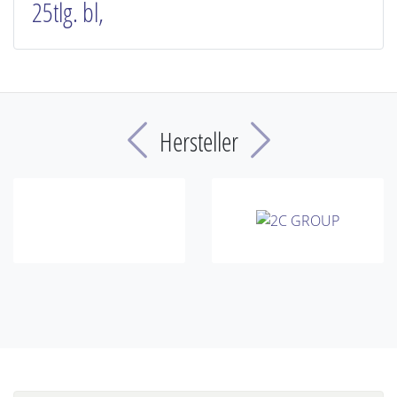
25tlg. bl,
Previous
Next
Hersteller