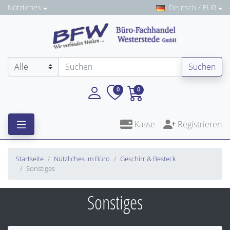
Nützliches
Deutsch / EUR
Suchen
0
0
Kasse
Registrieren
Startseite
Nützliches im Büro
Geschirr & Besteck
Sonstiges
Sonstiges