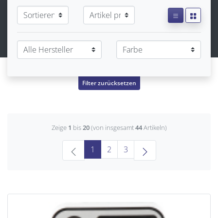
Filter zurücksetzen
Zeige
1
bis
20
(von insgesamt
44
Artikeln)
(current)
1
2
3