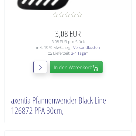
3,08 EUR
3,08 EUR pro Stück
inkl. 19 % MwSt. zzgl.
Versandkosten
Lieferzeit:
3-4 Tage
*
In den Warenkorb
axentia Pfannenwender Black Line
126872 PPA 30cm,