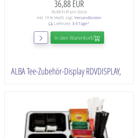
36,88 EUR
36,88 EUR pro Stück
inkl. 19 % MwSt. zzgl.
Versandkosten
Lieferzeit:
3-4 Tage
*
In den Warenkorb
ALBA Tee-Zubehör-Display RDVDISPLAY,