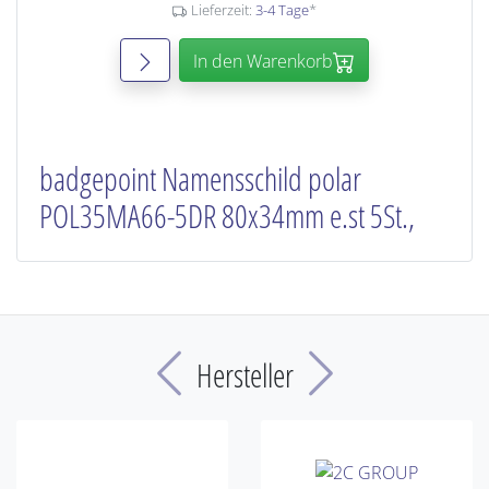
Lieferzeit:
3-4 Tage
*
In den Warenkorb
badgepoint Namensschild polar
POL35MA66-5DR 80x34mm e.st 5St.,
Previous
Next
Hersteller