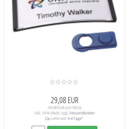
29,08 EUR
29,08 EUR pro Stück
inkl. 19 % MwSt. zzgl.
Versandkosten
Lieferzeit:
3-4 Tage
*