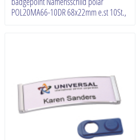
badgepoint Namensschild polar
POL20MA66-10DR 68x22mm e.st 10St.,