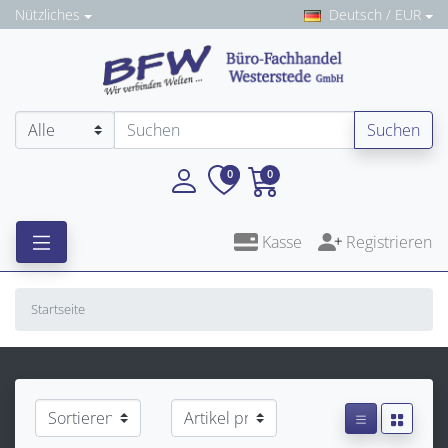
Nützliches
Deutsch / EUR
Suchen
0
0
Kasse
Registrieren
Startseite