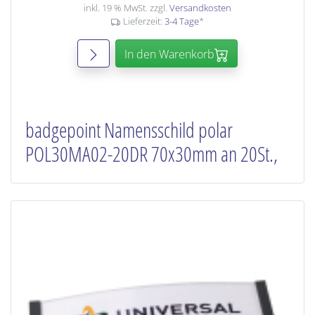
inkl. 19 % MwSt. zzgl.
Versandkosten
Lieferzeit:
3-4 Tage
*
In den Warenkorb
badgepoint Namensschild polar
POL30MA02-20DR 70x30mm an 20St.,