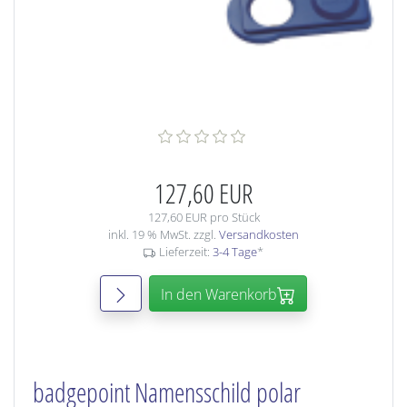
127,60 EUR
127,60 EUR pro Stück
inkl. 19 % MwSt. zzgl.
Versandkosten
Lieferzeit:
3-4 Tage
*
In den Warenkorb
badgepoint Namensschild polar