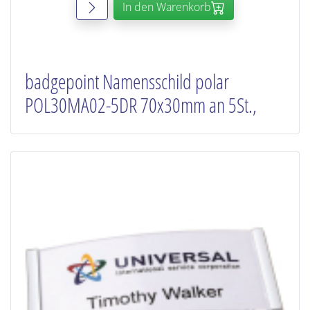
In den Warenkorb
badgepoint Namensschild polar
POL30MA02-5DR 70x30mm an 5St.,