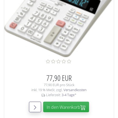
77,90 EUR
77,90 EUR pro Stück
inkl. 19 % MwSt. zzgl.
Versandkosten
Lieferzeit:
3-4 Tage
*
In den Warenkorb