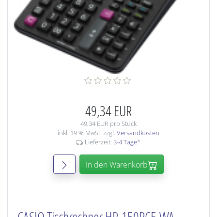
49,34 EUR
49,34 EUR pro Stück
inkl. 19 % MwSt. zzgl.
Versandkosten
Lieferzeit:
3-4 Tage
*
In den Warenkorb