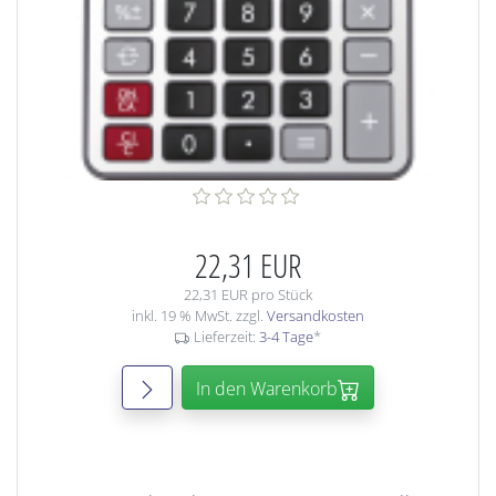
22,31 EUR
22,31 EUR pro Stück
inkl. 19 % MwSt. zzgl.
Versandkosten
Lieferzeit:
3-4 Tage
*
In den Warenkorb