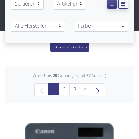
Filter zurücksetzen
Zeige
1
bis
20
(von insgesamt
72
Artikeln)
(current)
1
2
3
4