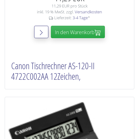
11,29 EUR pro Stück
inkl. 19 % MwSt. zzgl.
Versandkosten
Lieferzeit:
3-4 Tage
*
In den Warenkorb
Canon Tischrechner AS-120-II
4722C002AA 12Zeichen,