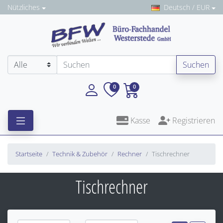
Nützliches
Deutsch / EUR
Suchen
0
0
Kasse
Registrieren
Startseite
Technik & Zubehör
Rechner
Tischrechner
Tischrechner