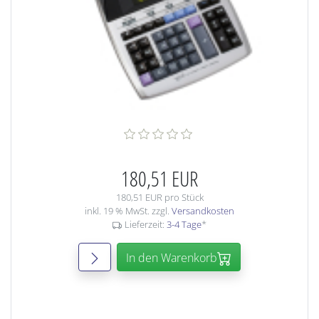
180,51 EUR
180,51 EUR pro Stück
inkl. 19 % MwSt. zzgl.
Versandkosten
Lieferzeit:
3-4 Tage
*
In den Warenkorb