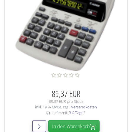
89,37 EUR
89,37 EUR pro Stück
inkl. 19 % MwSt. zzgl.
Versandkosten
Lieferzeit:
3-4 Tage
*
In den Warenkorb