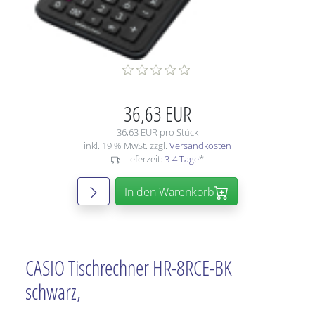
36,63 EUR
36,63 EUR pro Stück
inkl. 19 % MwSt. zzgl.
Versandkosten
Lieferzeit:
3-4 Tage
*
In den Warenkorb
CASIO Tischrechner HR-8RCE-BK
schwarz,