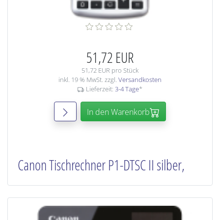
51,72 EUR
51,72 EUR pro Stück
inkl. 19 % MwSt. zzgl.
Versandkosten
Lieferzeit:
3-4 Tage
*
In den Warenkorb
Canon Tischrechner P1-DTSC II silber,