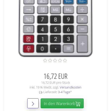
16,72 EUR
16,72 EUR pro Stück
inkl. 19 % MwSt. zzgl.
Versandkosten
Lieferzeit:
3-4 Tage
*
In den Warenkorb