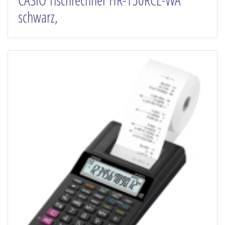
CASIO Tischrechner HR-150RCE-WA
schwarz,