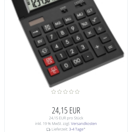
24,15 EUR
24,15 EUR pro Stück
inkl. 19 % MwSt. zzgl.
Versandkosten
Lieferzeit:
3-4 Tage
*