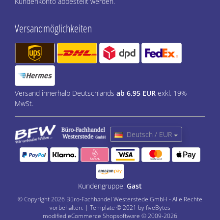
Kundenkonto abbestellt werden.
Versandmöglichkeiten
Versand innerhalb Deutschlands
ab 6,95 EUR
exkl. 19%
MwSt.
Deutsch / EUR
Kundengruppe:
Gast
© Copyright 2026 Büro-Fachhandel Westerstede GmbH - Alle Rechte
vorbehalten. | Template © 2021 by fiveBytes
mod
ified eCommerce Shopsoftware © 2009-2026