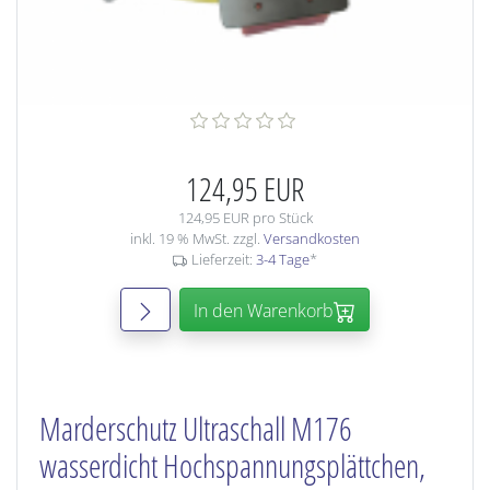
124,95 EUR
124,95 EUR pro Stück
inkl. 19 % MwSt. zzgl.
Versandkosten
Lieferzeit:
3-4 Tage
*
In den Warenkorb
Marderschutz Ultraschall M176
wasserdicht Hochspannungsplättchen,