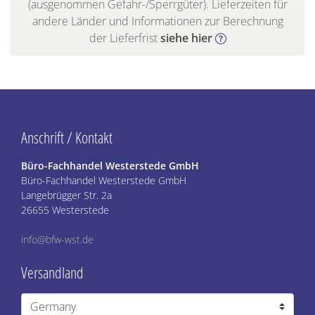
(ausgenommen Gefahr-/Sperrgüter). Lieferzeiten für
andere Länder und Informationen zur Berechnung
der Lieferfrist
siehe hier
Anschrift / Kontakt
Büro-Fachhandel Westerstede GmbH
Büro-Fachhandel Westerstede GmbH
Langebrügger Str. 2a
26655 Westerstede
info@bfw-wst.de
Versandland