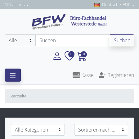
Nützliches
Deutsch / EUR
Suchen
0
0
Kasse
Registrieren
Startseite