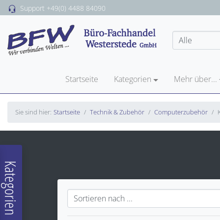
Support
+49(0) 4488 84090
Startseite
Kategorien
Mehr über...
Sie sind hier:
Startseite
Technik & Zubehör
Computerzubehör
Kategorien