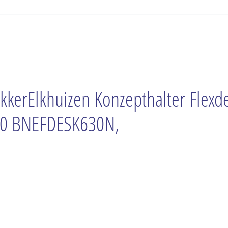
kkerElkhuizen Konzepthalter Flexd
0 BNEFDESK630N,