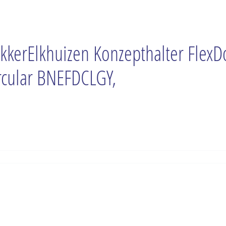
kkerElkhuizen Konzepthalter FlexD
rcular BNEFDCLGY,