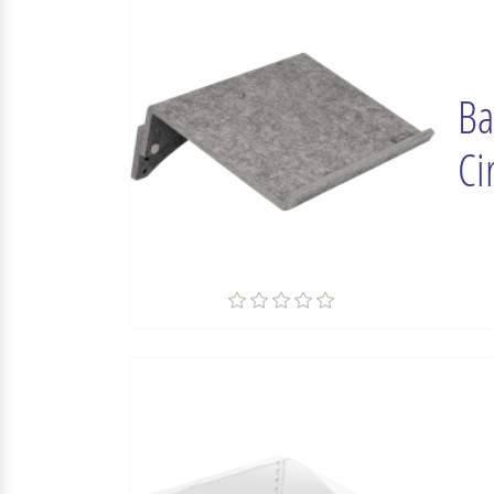
Ba
Ci