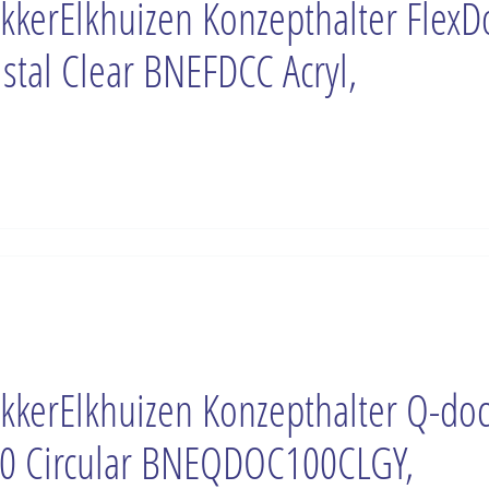
kkerElkhuizen Konzepthalter FlexD
istal Clear BNEFDCC Acryl,
kkerElkhuizen Konzepthalter Q-do
0 Circular BNEQDOC100CLGY,