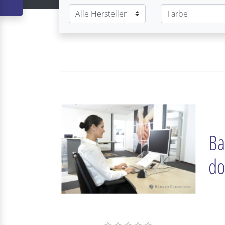
Ba
do