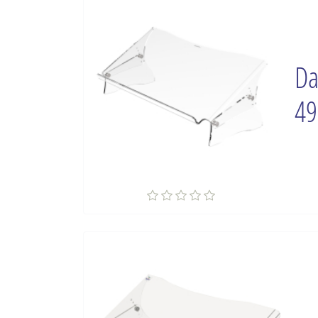
Da
49