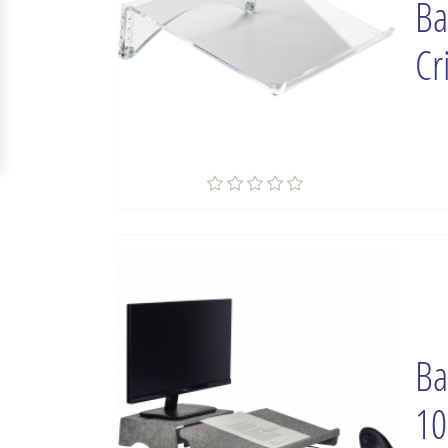
Ba
Cr
Ba
10