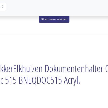
Filter zurücksetzen
kkerElkhuizen Dokumentenhalter 
c 515 BNEQDOC515 Acryl,