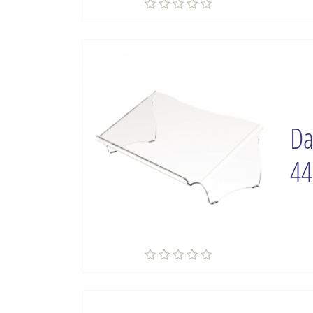
Da
44