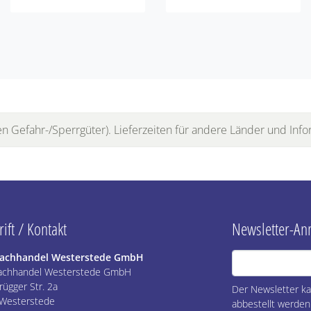
 Gefahr-/Sperrgüter). Lieferzeiten für andere Länder und Info
ift / Kontakt
Newsletter-A
Fachhandel Westerstede GmbH
achhandel Westerstede GmbH
ügger Str. 2a
Der Newsletter ka
Westerstede
abbestellt werden