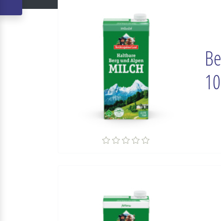
Be
10