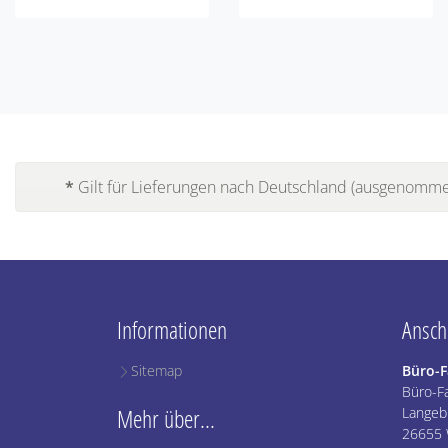
*
Gilt für Lieferungen nach Deutschland (ausgenommen
Informationen
Anschr
Sitemap
Büro-
Büro-F
Mehr über...
Langebr
26655 