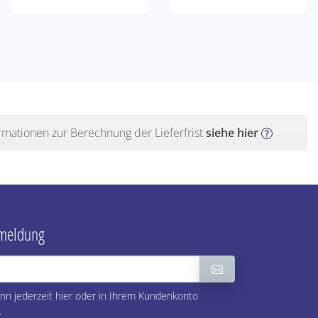
rmationen zur Berechnung der Lieferfrist
siehe hier
nmeldung
nn jederzeit hier oder in Ihrem Kundenkonto
.