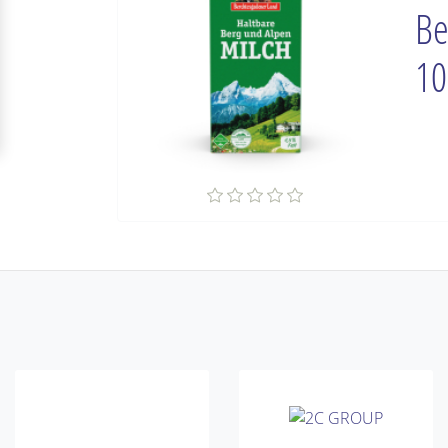
Be
10