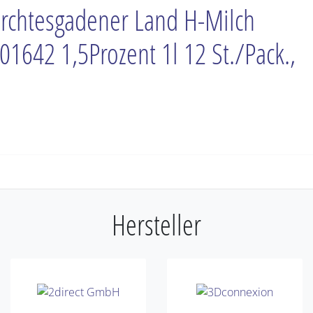
rchtesgadener Land H-Milch
01642 1,5Prozent 1l 12 St./Pack.,
Previous
Hersteller
Next