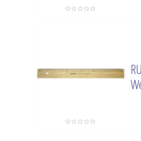
RU
We