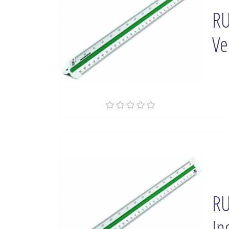
RU
Ve
RU
In