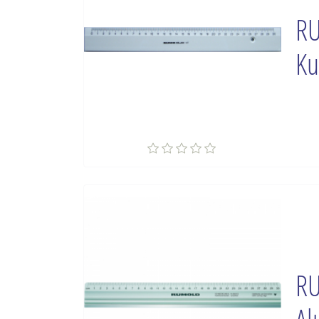
RU
Ku
RU