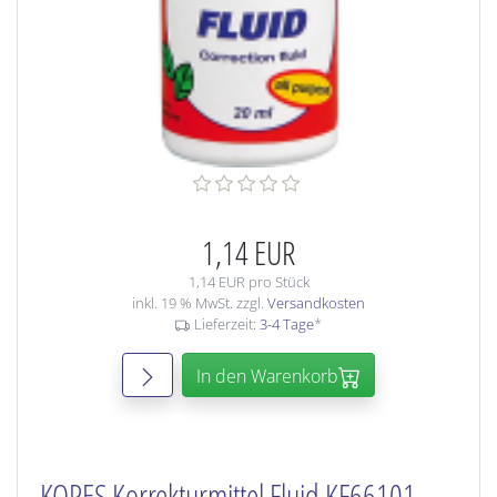
1,14 EUR
1,14 EUR pro Stück
inkl. 19 % MwSt. zzgl.
Versandkosten
Lieferzeit:
3-4 Tage
*
In den Warenkorb
KORES Korrekturmittel Fluid KF66101