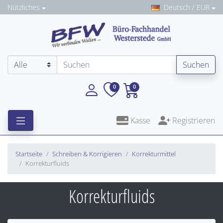
Nützliches
Deutsch / EUR
Suchen
0
0
Kasse
Registrieren
Startseite
Schreiben & Korrigieren
Korrekturmittel
Korrekturfluids
Korrekturfluids