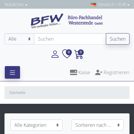
Nützliches
Deutsch / EUR
Suchen
0
0
Kasse
Registrieren
Startseite