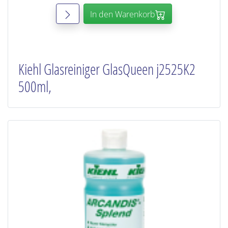
In den Warenkorb
Kiehl Glasreiniger GlasQueen j2525K2
500ml,