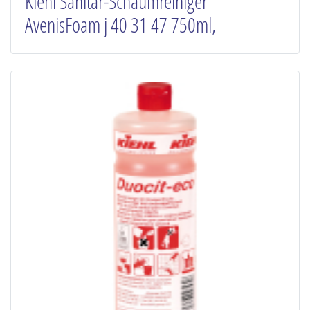
Kiehl Sanitär-Schaumreiniger
AvenisFoam j 40 31 47 750ml,