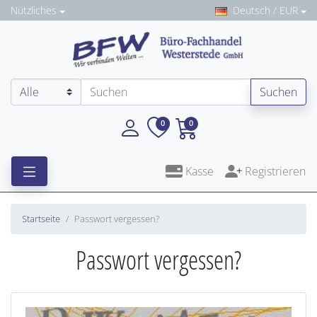
Nützliches
Deutsch / EUR
Suchen
0
0
Kasse
Registrieren
Startseite
Passwort vergessen?
Passwort vergessen?