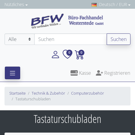
Nützliches
Deutsch / EUR
Suchen
0
0
Kasse
Registrieren
Startseite
Technik & Zubehör
Computerzubehör
Tastaturschubladen
Tastaturschubladen