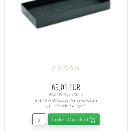
69,01 EUR
69,01 EUR pro Stück
inkl. 19 % MwSt. zzgl.
Versandkosten
Lieferzeit:
3-4 Tage
*
In den Warenkorb