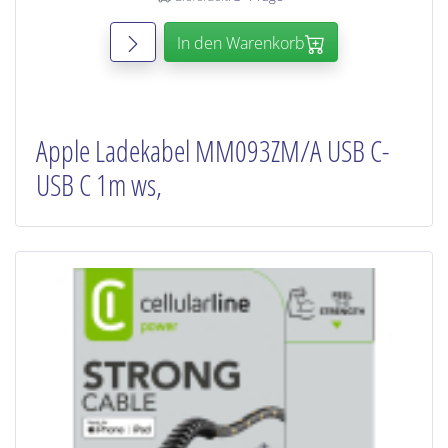
In den Warenkorb
Apple Ladekabel MM093ZM/A USB C-
USB C 1m ws,