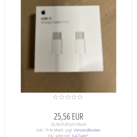
25,56 EUR
25,56 EUR pro Stück
inkl. 19 % MwSt. zzgl.
Versandkosten
Lieferzeit:
3-4 Tage
*