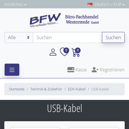
Nützliches
Deutsch / EUR
Suchen
0
0
Kasse
Registrieren
Startseite
Technik & Zubehör
EDV-Kabel
USB-Kabel
USB-Kabel