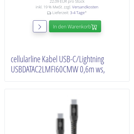
22,09 EUR pro Stück
inkl. 19 % MwSt. zzgl.
Versandkosten
Lieferzeit:
3-4 Tage
*
In den Warenkorb
cellularline Kabel USB-C/Lightning
USBDATAC2LMFI60CMW 0,6m ws,