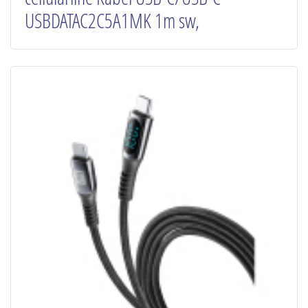
USBDATAC2C5A1MK 1m sw,