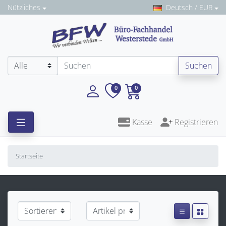
Nützliches
Deutsch / EUR
Suchen
0
0
Kasse
Registrieren
Startseite