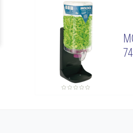
MO
74