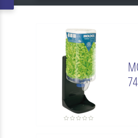
MO
74