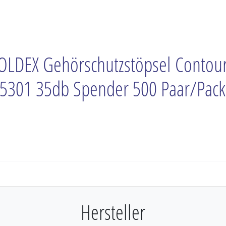
LDEX Gehörschutzstöpsel Contou
5301 35db Spender 500 Paar/Pack
Previous
Hersteller
Next