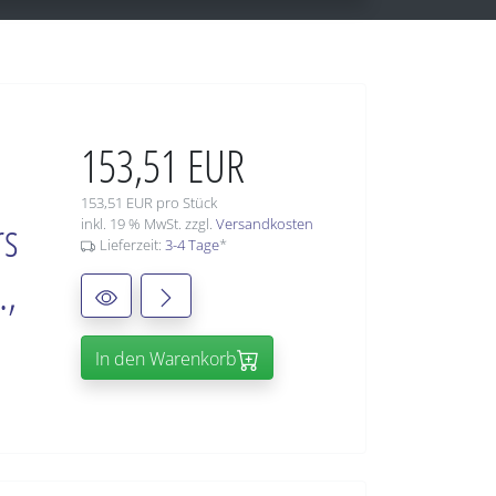
153,51 EUR
153,51 EUR pro Stück
rs
inkl. 19 % MwSt. zzgl.
Versandkosten
Lieferzeit:
3-4 Tage
*
.,
In den Warenkorb