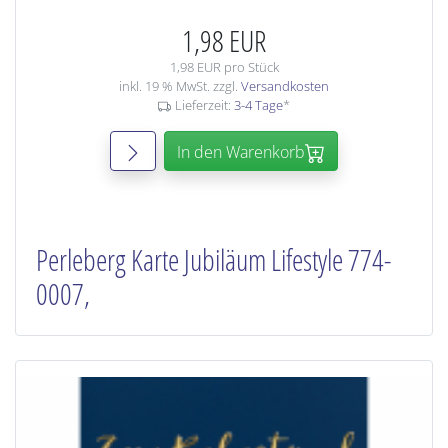
1,98 EUR
1,98 EUR pro Stück
inkl. 19 % MwSt. zzgl.
Versandkosten
Lieferzeit:
3-4 Tage
*
In den Warenkorb
Perleberg Karte Jubiläum Lifestyle 774-
0007,