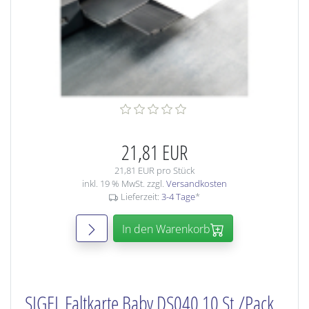
21,81 EUR
21,81 EUR pro Stück
inkl. 19 % MwSt. zzgl.
Versandkosten
Lieferzeit:
3-4 Tage
*
In den Warenkorb
SIGEL Faltkarte Baby DS040 10 St./Pack.