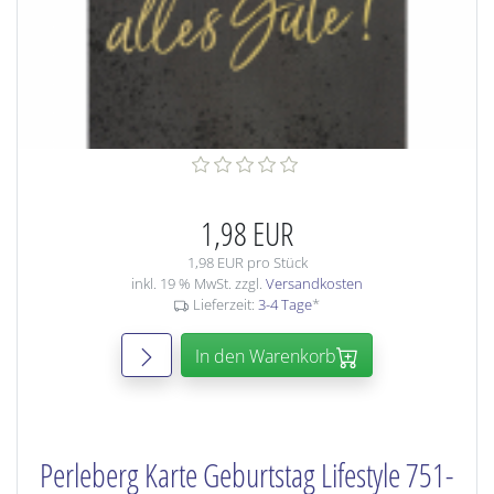
1,98 EUR
1,98 EUR pro Stück
inkl. 19 % MwSt. zzgl.
Versandkosten
Lieferzeit:
3-4 Tage
*
In den Warenkorb
Perleberg Karte Geburtstag Lifestyle 751-