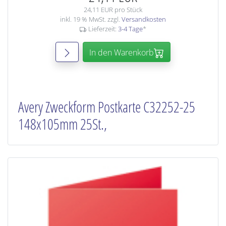
24,11 EUR pro Stück
inkl. 19 % MwSt. zzgl.
Versandkosten
Lieferzeit:
3-4 Tage
*
In den Warenkorb
Avery Zweckform Postkarte C32252-25
148x105mm 25St.,