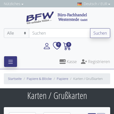
Nützliches
Deutsch / EUR
Suchen
0
0
Kasse
Registrieren
Startseite
Papiere & Blöcke
Papiere
Karten / Grußkarten
Karten / Grußkarten