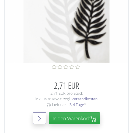
2,71 EUR
2,71 EUR pro Stück
inkl. 19 % MwSt. zzgl.
Versandkosten
Lieferzeit:
3-4 Tage
*
In den Warenkorb