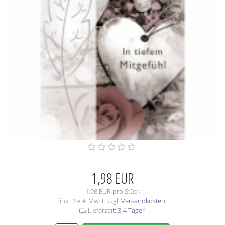
1,98 EUR
1,98 EUR pro Stück
inkl. 19 % MwSt. zzgl.
Versandkosten
Lieferzeit:
3-4 Tage
*