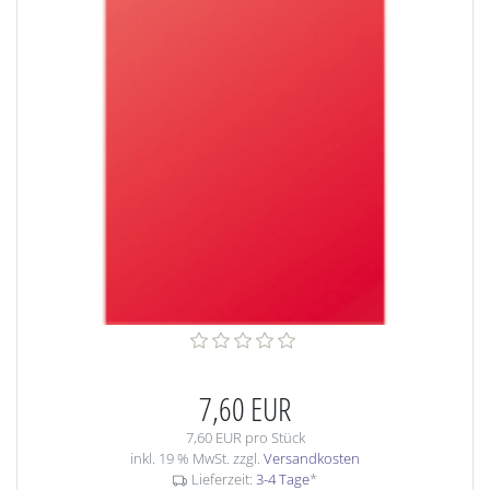
7,60 EUR
7,60 EUR pro Stück
inkl. 19 % MwSt. zzgl.
Versandkosten
Lieferzeit:
3-4 Tage
*