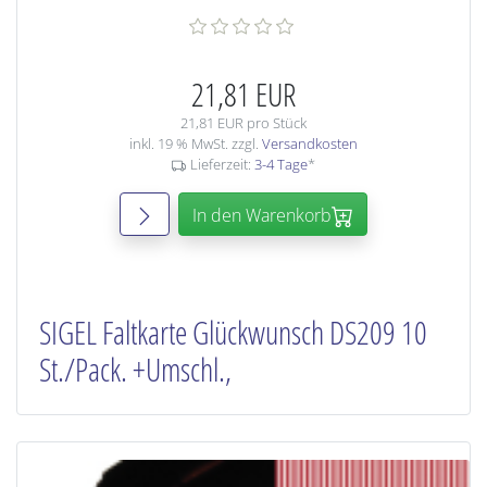
21,81 EUR
21,81 EUR pro Stück
inkl. 19 % MwSt. zzgl.
Versandkosten
Lieferzeit:
3-4 Tage
*
In den Warenkorb
SIGEL Faltkarte Glückwunsch DS209 10
St./Pack. +Umschl.,