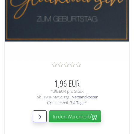
1,96 EUR
1,96 EUR pro Stück
inkl. 19 % MwSt. zzgl.
Versandkosten
Lieferzeit:
3-4 Tage
*
In den Warenkorb