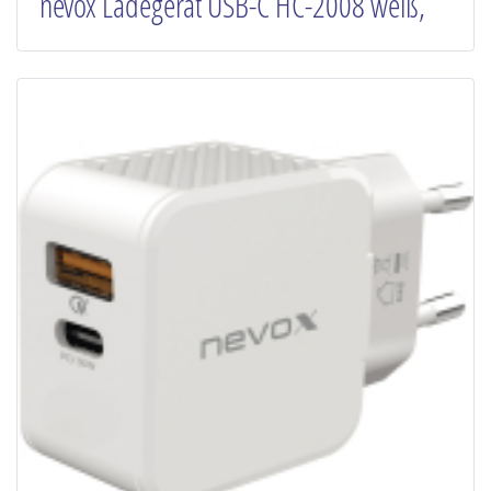
nevox Ladegerät USB-C HC-2008 weiß,