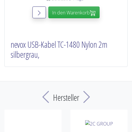
In den Warenkorb
nevox USB-Kabel TC-1480 Nylon 2m
silbergrau,
Previous
Next
Hersteller