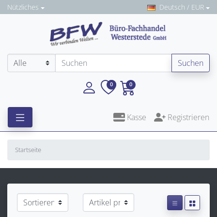
Nützliches
Deutsch / EUR
Suchen
0
0
Kasse
Registrieren
Startseite