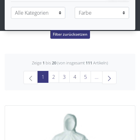
Filter zurücksetzen
Zeige
1
bis
20
(von insgesamt
111
Artikeln)
(current)
1
2
3
4
5
...