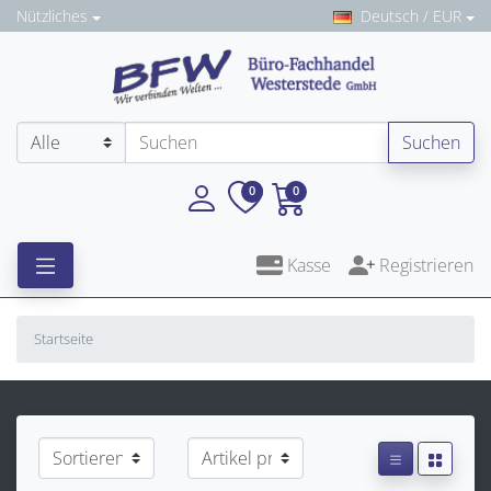
Nützliches
Deutsch / EUR
Suchen
0
0
Kasse
Registrieren
Startseite