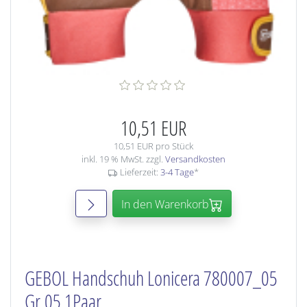
10,51 EUR
10,51 EUR pro Stück
inkl. 19 % MwSt. zzgl.
Versandkosten
Lieferzeit:
3-4 Tage
*
In den Warenkorb
GEBOL Handschuh Lonicera 780007_05
Gr.05 1Paar,