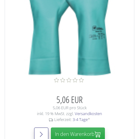
5,06 EUR
5,06 EUR pro Stück
inkl. 19 % MwSt. zzgl.
Versandkosten
Lieferzeit:
3-4 Tage
*
In den Warenkorb