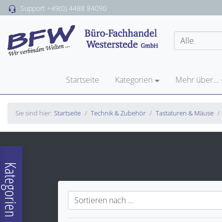
Support
+49(0) 4488 84090
Startseite
Kategorien
Mehr über...
Sie sind hier:
Startseite
Technik & Zubehör
Tastaturen & Mäuse
Kategorien