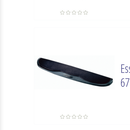
Es
67