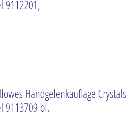
l 9112201,
llowes Handgelenkauflage Crystals
l 9113709 bl,