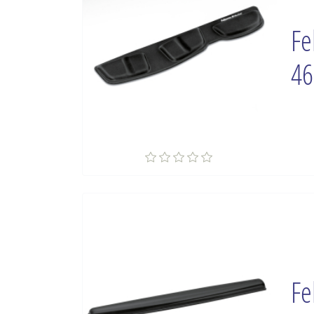
Fe
46
Fe