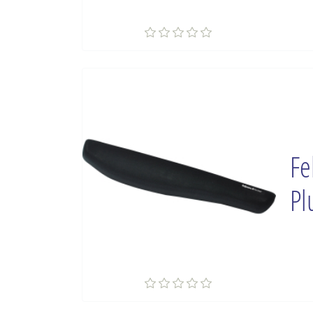
Fe
Pl