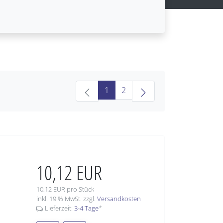
(current)
1
2
10,12 EUR
10,12 EUR pro Stück
inkl. 19 % MwSt. zzgl.
Versandkosten
Lieferzeit:
3-4 Tage
*