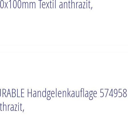
0x100mm Textil anthrazit,
RABLE Handgelenkauflage 574958
thrazit,