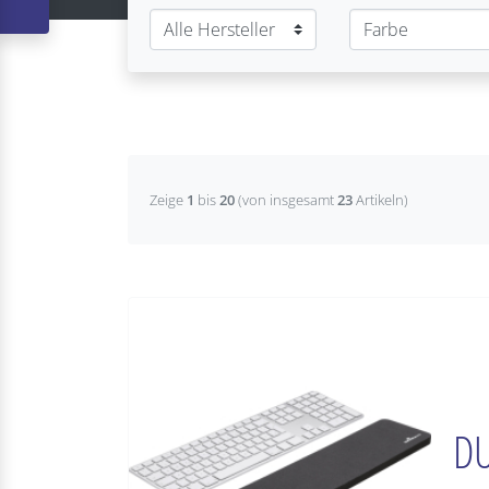
Zeige
1
bis
20
(von insgesamt
23
Artikeln)
DU