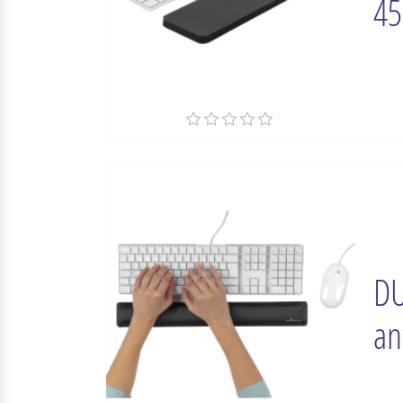
45
DU
an