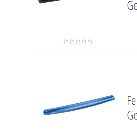
Ge
Fe
Ge