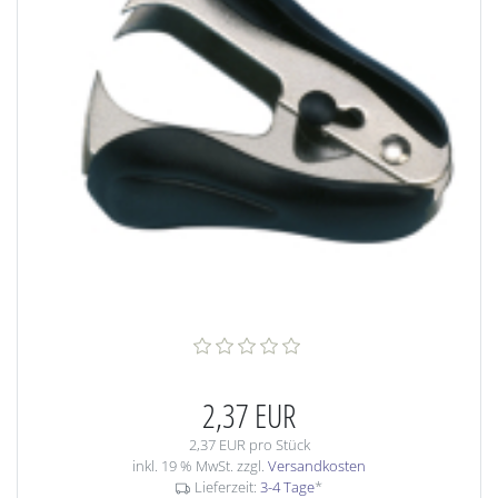
2,37 EUR
2,37 EUR pro Stück
inkl. 19 % MwSt. zzgl.
Versandkosten
Lieferzeit:
3-4 Tage
*