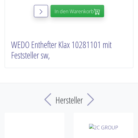
In den Warenkorb
WEDO Enthefter Klax 10281101 mit
Feststeller sw,
Previous
Next
Hersteller