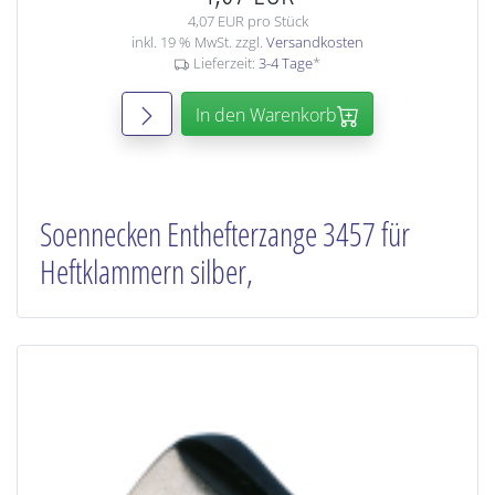
4,07 EUR pro Stück
inkl. 19 % MwSt. zzgl.
Versandkosten
Lieferzeit:
3-4 Tage
*
In den Warenkorb
Soennecken Enthefterzange 3457 für
Heftklammern silber,