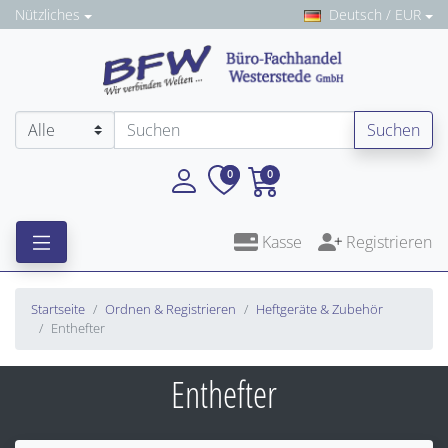
Nützliches
Deutsch / EUR
Suchen
0
0
Kasse
Registrieren
Startseite
Ordnen & Registrieren
Heftgeräte & Zubehör
Enthefter
Enthefter