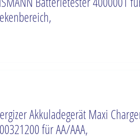
SMANN Batterietester 4000001 fü
ekenbereich,
ergizer Akkuladegerät Maxi Charge
00321200 für AA/AAA,