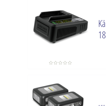
Kä
18