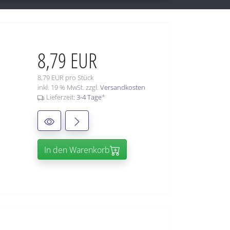
8,79 EUR
8,79 EUR pro Stück
inkl. 19 % MwSt. zzgl.
Versandkosten
Lieferzeit:
3-4 Tage
*
In den Warenkorb