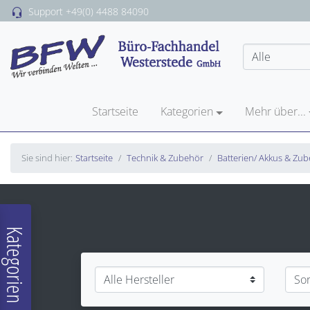
Support
+49(0) 4488 84090
Startseite
Kategorien
Mehr über...
Sie sind hier:
Startseite
Technik & Zubehör
Batterien/ Akkus & Zu
Kategorien