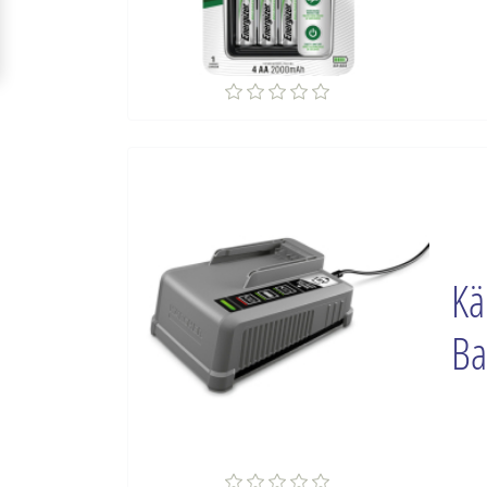
Kä
Ba