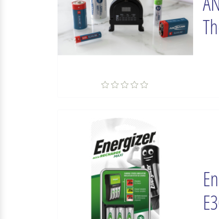
AN
Th
En
E3