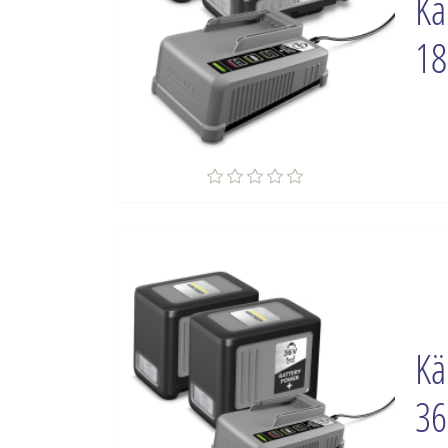
Kä
18
Kä
36