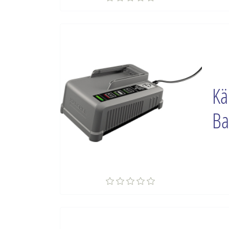
Kä
Ba