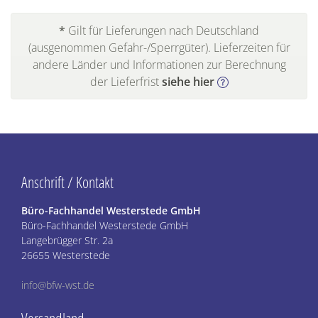
*
Gilt für Lieferungen nach Deutschland
(ausgenommen Gefahr-/Sperrgüter). Lieferzeiten für
andere Länder und Informationen zur Berechnung
der Lieferfrist
siehe hier
Anschrift / Kontakt
Büro-Fachhandel Westerstede GmbH
Büro-Fachhandel Westerstede GmbH
Langebrügger Str. 2a
26655 Westerstede
info@bfw-wst.de