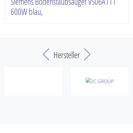
Siemens Bodenstaubsauger VS06A111
600W blau,
Previous
Next
Hersteller