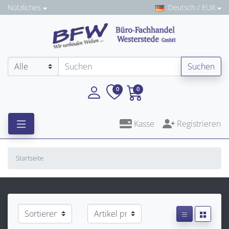
Nützliches
Deutsch / EUR
Suchen
0
0
Kasse
Registrieren
Startseite