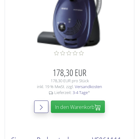
178,30 EUR
178,30 EUR pro Stück
inkl. 19 % MwSt. zzgl.
Versandkosten
Lieferzeit:
3-4 Tage
*
In den Warenkorb