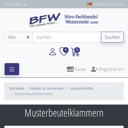
Nützliches
Deutsch / EUR
Suchen
0
0
Kasse
Registrieren
Startseite
Kleben & Versenden
Versandmittel
Musterbeutelklammern
Musterbeutelklammern