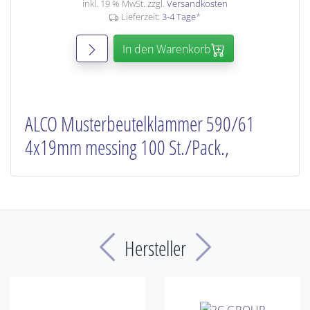
inkl. 19 % MwSt. zzgl.
Versandkosten
Lieferzeit:
3-4 Tage
*
In den Warenkorb
ALCO Musterbeutelklammer 590/61
4x19mm messing 100 St./Pack.,
Previous
Next
Hersteller