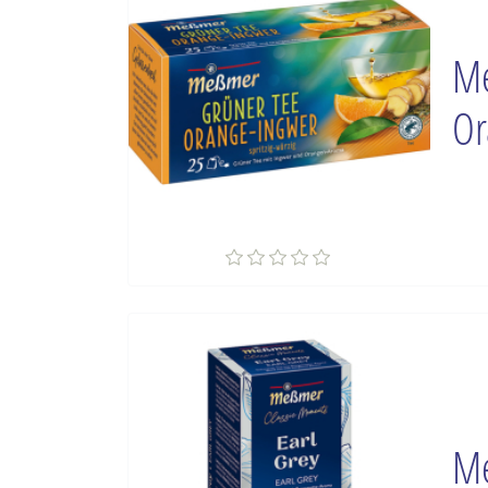
Me
Or
Me