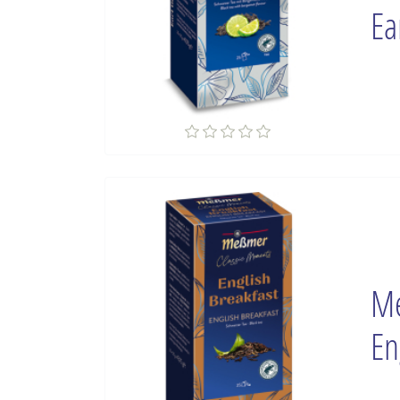
Ea
Me
En