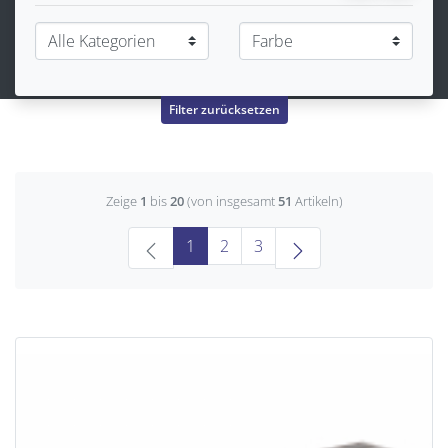
Filter zurücksetzen
Zeige
1
bis
20
(von insgesamt
51
Artikeln)
(current)
1
2
3