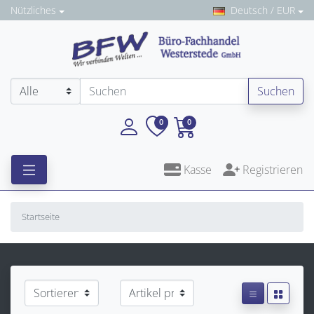
Nützliches
Deutsch / EUR
Suchen
0
0
Kasse
Registrieren
Startseite