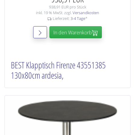
938,91 EUR pro Stück
inkl. 19 % MwSt. zzgl.
Versandkosten
Lieferzeit:
3-4 Tage
*
In den Warenkorb
BEST Klapptisch Firenze 43551385
130x80cm ardesia,