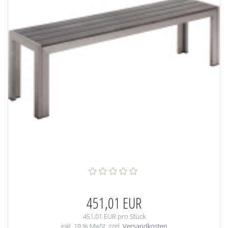
451,01 EUR
451,01 EUR pro Stück
inkl. 19 % MwSt. zzgl.
Versandkosten