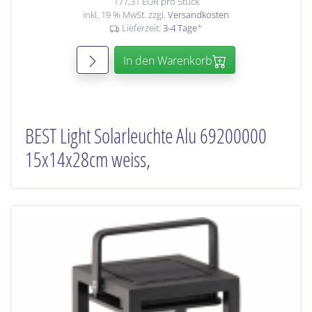
177,31 EUR pro Stück
inkl. 19 % MwSt. zzgl.
Versandkosten
Lieferzeit:
3-4 Tage
*
In den Warenkorb
BEST Light Solarleuchte Alu 69200000
15x14x28cm weiss,