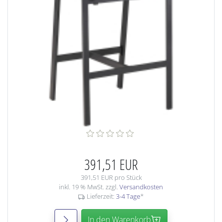
391,51 EUR
391,51 EUR pro Stück
inkl. 19 % MwSt. zzgl.
Versandkosten
Lieferzeit:
3-4 Tage
*
In den Warenkorb