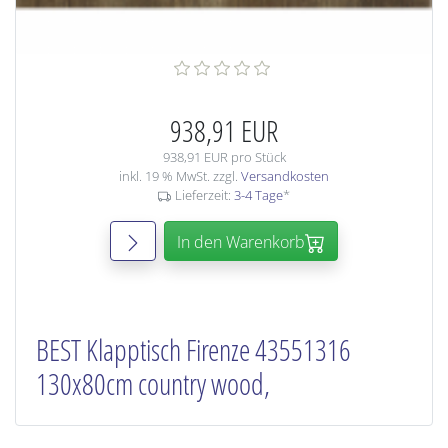
938,91 EUR
938,91 EUR pro Stück
inkl. 19 % MwSt. zzgl.
Versandkosten
Lieferzeit:
3-4 Tage
*
In den Warenkorb
BEST Klapptisch Firenze 43551316
130x80cm country wood,