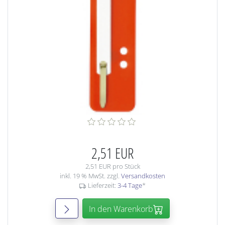
2,51 EUR
2,51 EUR pro Stück
inkl. 19 % MwSt. zzgl.
Versandkosten
Lieferzeit:
3-4 Tage
*
In den Warenkorb