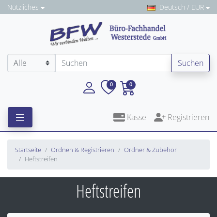
Nützliches
Deutsch / EUR
Suchen
0
0
Kasse
Registrieren
Startseite
Ordnen & Registrieren
Ordner & Zubehör
Heftstreifen
Heftstreifen