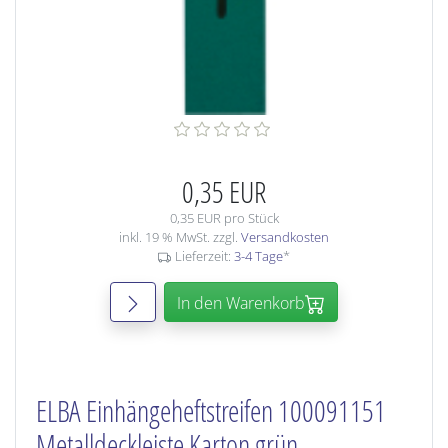
0,35 EUR
0,35 EUR pro Stück
inkl. 19 % MwSt. zzgl.
Versandkosten
Lieferzeit:
3-4 Tage
*
In den Warenkorb
ELBA Einhängeheftstreifen 100091151
Metalldeckleiste Karton grün,