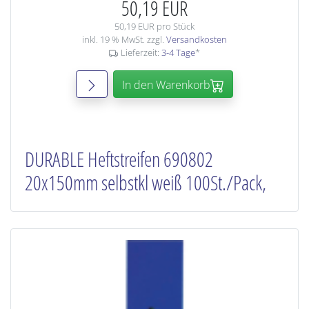
50,19 EUR
50,19 EUR pro Stück
inkl. 19 % MwSt. zzgl.
Versandkosten
Lieferzeit:
3-4 Tage
*
In den Warenkorb
DURABLE Heftstreifen 690802
20x150mm selbstkl weiß 100St./Pack,