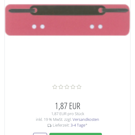
1,87 EUR
1,87 EUR pro Stück
inkl. 19 % MwSt. zzgl.
Versandkosten
Lieferzeit:
3-4 Tage
*