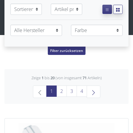
Filter zurücksetzen
Zeige
1
bis
20
(von insgesamt
71
Artikeln)
(current)
1
2
3
4