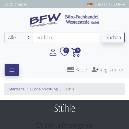
Nützliches
Deutsch / EUR
Suchen
0
0
Kasse
Registrieren
Startseite
Büroeinrichtung
Stühle
Stühle
Weitere Unterkategorien