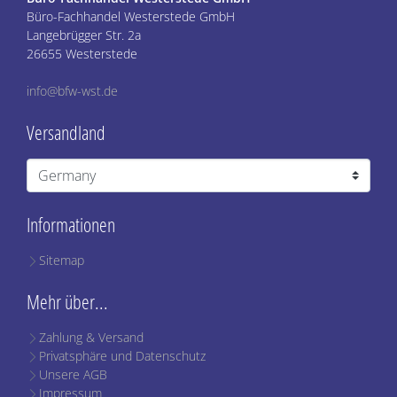
Büro-Fachhandel Westerstede GmbH
Langebrügger Str. 2a
26655 Westerstede
info@bfw-wst.de
Versandland
Informationen
Sitemap
Mehr über...
Zahlung & Versand
Privatsphäre und Datenschutz
Unsere AGB
Impressum