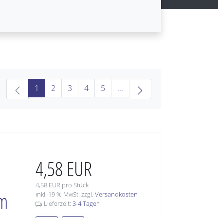
(current)
1
2
3
4
5
...
4,58 EUR
4,58 EUR pro Stück
mm
inkl. 19 % MwSt. zzgl.
Versandkosten
Lieferzeit:
3-4 Tage
*