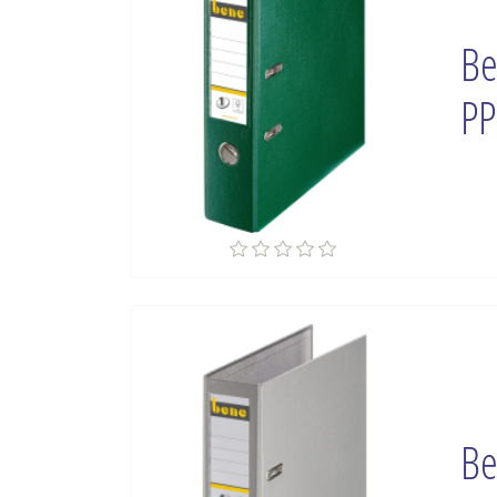
Be
PP
Be