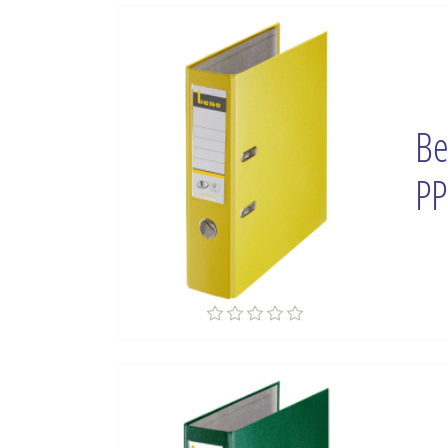
Be
PP