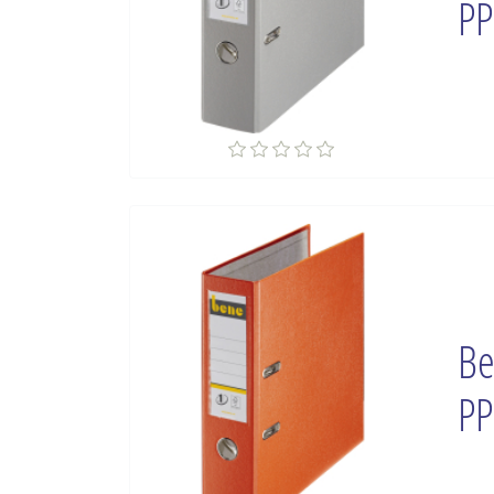
PP
Be
PP