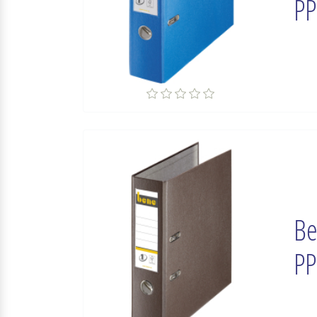
PP
Be
PP