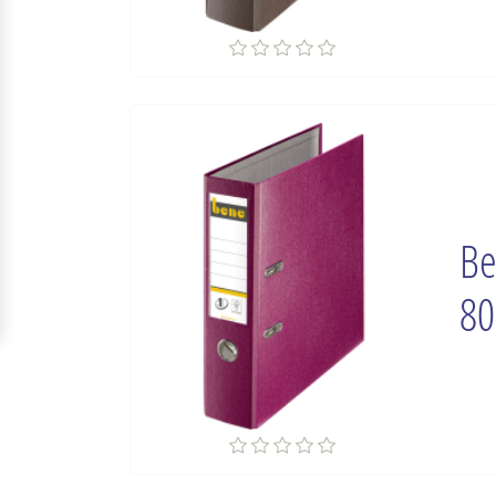
Be
80