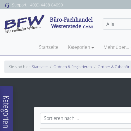
Support
+49(0) 4488 84090
Startseite
Kategorien
Mehr über...
Sie sind hier:
Startseite
Ordnen & Registrieren
Ordner & Zubehör
Kategorien