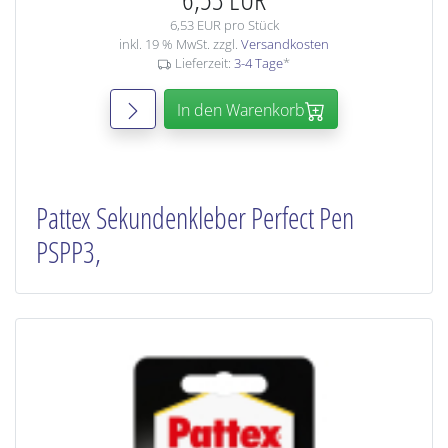
6,53 EUR pro Stück
inkl. 19 % MwSt. zzgl.
Versandkosten
Lieferzeit:
3-4 Tage
*
In den Warenkorb
Pattex Sekundenkleber Perfect Pen
PSPP3,