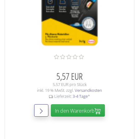
5,57 EUR
5,57 EUR pro Stück
inkl. 19 % MwSt. zzgl.
Versandkosten
Lieferzeit:
3-4 Tage
*
In den Warenkorb