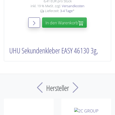
6,41 EUR pro Stück
inkl. 19 % MwSt. zzgl.
Versandkosten
Lieferzeit:
3-4 Tage
*
In den Warenkorb
UHU Sekundenkleber EASY 46130 3g,
Previous
Next
Hersteller