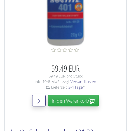
59,49 EUR
59,49 EUR pro Stück
inkl. 19 % MwSt. zzgl.
Versandkosten
Lieferzeit:
3-4 Tage
*
In den Warenkorb