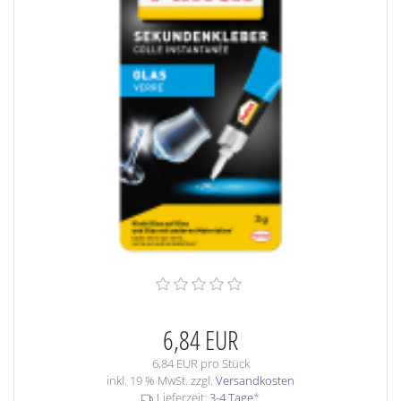
6,84 EUR
6,84 EUR pro Stück
inkl. 19 % MwSt. zzgl.
Versandkosten
Lieferzeit:
3-4 Tage
*