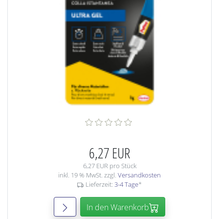
6,27 EUR
6,27 EUR pro Stück
inkl. 19 % MwSt. zzgl.
Versandkosten
Lieferzeit:
3-4 Tage
*
In den Warenkorb