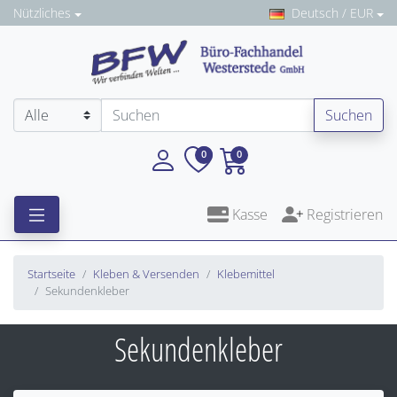
Nützliches
Deutsch / EUR
Suchen
0
0
Kasse
Registrieren
Startseite
Kleben & Versenden
Klebemittel
Sekundenkleber
Sekundenkleber