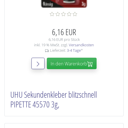
6,16 EUR
6,16 EUR pro Stück
inkl. 19 % MwSt. zzgl.
Versandkosten
Lieferzeit:
3-4 Tage
*
In den Warenkorb
UHU Sekundenkleber blitzschnell
PIPETTE 45570 3g,