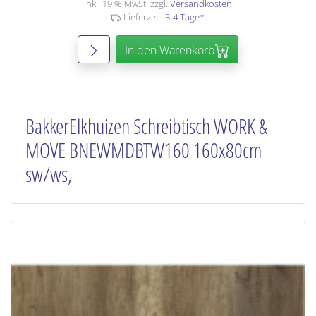
inkl. 19 % MwSt. zzgl.
Versandkosten
Lieferzeit:
3-4 Tage
*
In den Warenkorb
BakkerElkhuizen Schreibtisch WORK &
MOVE BNEWMDBTW160 160x80cm
sw/ws,