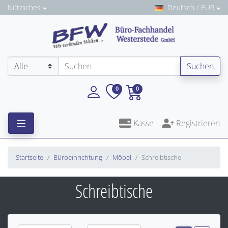
Nützliches
Deutsch / EUR
Suchen
0
0
Kasse
Registrieren
Startseite
Büroeinrichtung
Möbel
Schreibtische
Schreibtische