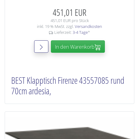
451,01 EUR
451,01 EUR pro Stück
inkl. 19 % MwSt. zzgl.
Versandkosten
Lieferzeit:
3-4 Tage
*
In den Warenkorb
BEST Klapptisch Firenze 43557085 rund
70cm ardesia,