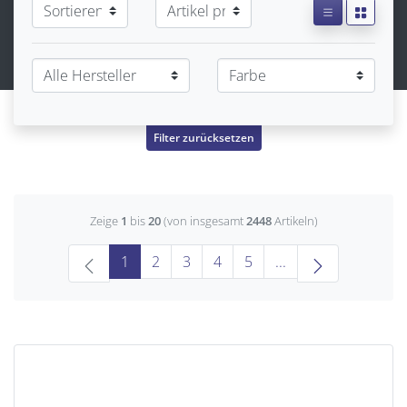
Filter zurücksetzen
Zeige
1
bis
20
(von insgesamt
2448
Artikeln)
(current)
1
2
3
4
5
...