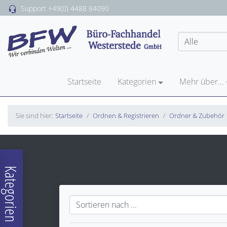
Support
+49(0) 4488 84090
Startseite
Kategorien
Mehr über...
Sie sind hier:
Startseite
Ordnen & Registrieren
Ordner & Zubehör
Kategorien