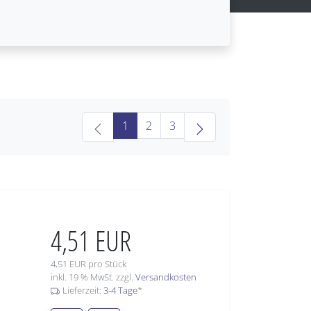
(current)
1
2
3
4,51 EUR
4,51 EUR pro Stück
inkl. 19 % MwSt. zzgl.
Versandkosten
Lieferzeit:
3-4 Tage
*