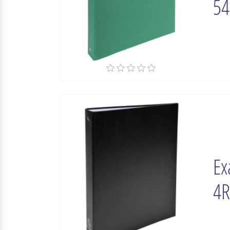
54
Ex
4R