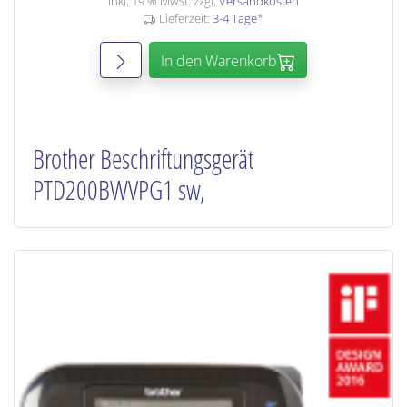
inkl. 19 % MwSt. zzgl.
Versandkosten
Lieferzeit:
3-4 Tage
*
In den Warenkorb
Brother Beschriftungsgerät
PTD200BWVPG1 sw,