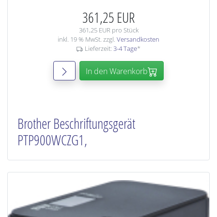
361,25 EUR
361,25 EUR pro Stück
inkl. 19 % MwSt. zzgl.
Versandkosten
Lieferzeit:
3-4 Tage
*
In den Warenkorb
Brother Beschriftungsgerät
PTP900WCZG1,