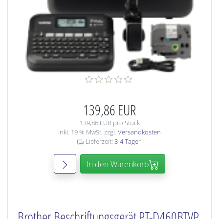
139,86 EUR
139,86 EUR pro Stück
inkl. 19 % MwSt. zzgl.
Versandkosten
Lieferzeit:
3-4 Tage
*
In den Warenkorb
Brother Beschriftungsgerät PT-D460BTVP,