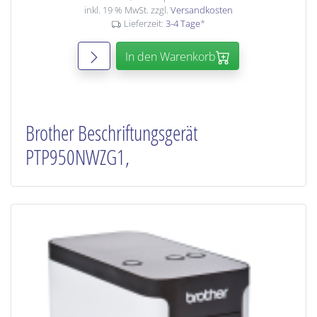
inkl. 19 % MwSt. zzgl.
Versandkosten
Lieferzeit:
3-4 Tage
*
In den Warenkorb
Brother Beschriftungsgerät
PTP950NWZG1,