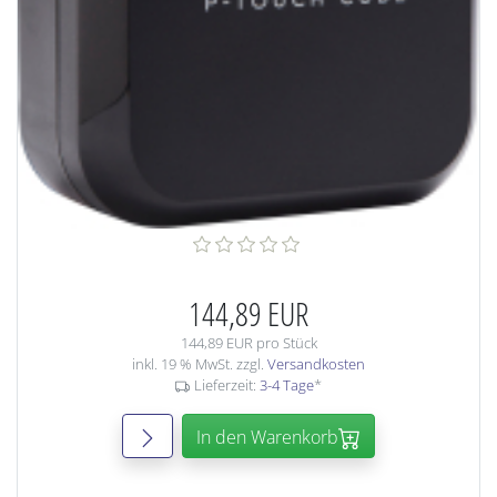
144,89 EUR
144,89 EUR pro Stück
inkl. 19 % MwSt. zzgl.
Versandkosten
Lieferzeit:
3-4 Tage
*
In den Warenkorb