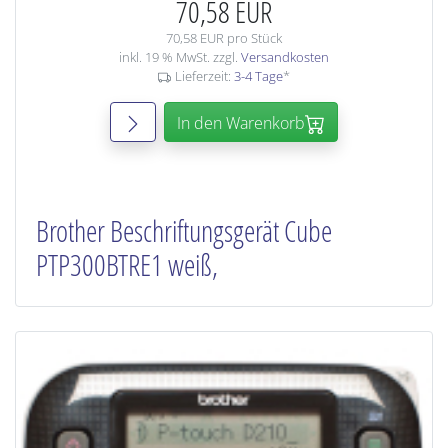
70,58 EUR
70,58 EUR pro Stück
inkl. 19 % MwSt. zzgl.
Versandkosten
Lieferzeit:
3-4 Tage
*
In den Warenkorb
Brother Beschriftungsgerät Cube
PTP300BTRE1 weiß,