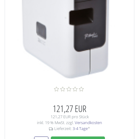
121,27 EUR
121,27 EUR pro Stück
inkl. 19 % MwSt. zzgl.
Versandkosten
Lieferzeit:
3-4 Tage
*