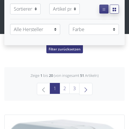
Filter zurücksetzen
Zeige
1
bis
20
(von insgesamt
51
Artikeln)
(current)
1
2
3