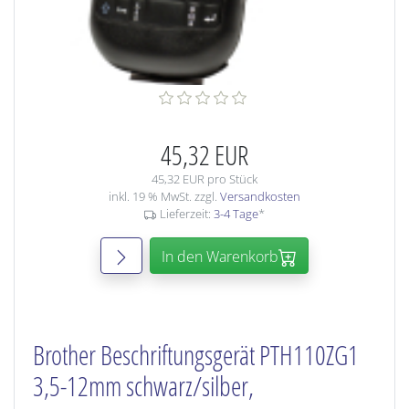
45,32 EUR
45,32 EUR pro Stück
inkl. 19 % MwSt. zzgl.
Versandkosten
Lieferzeit:
3-4 Tage
*
In den Warenkorb
Brother Beschriftungsgerät PTH110ZG1
3,5-12mm schwarz/silber,