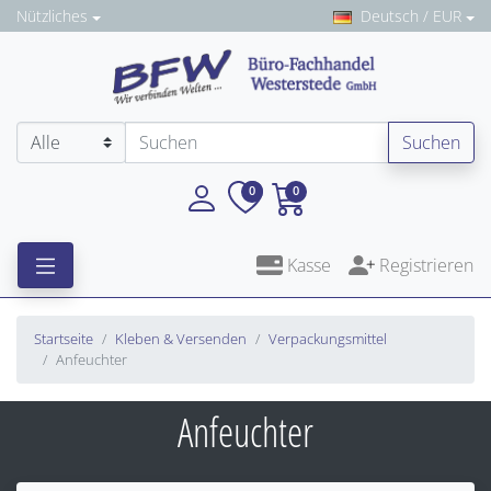
Nützliches
Deutsch / EUR
Suchen
0
0
Kasse
Registrieren
Startseite
Kleben & Versenden
Verpackungsmittel
Anfeuchter
Anfeuchter