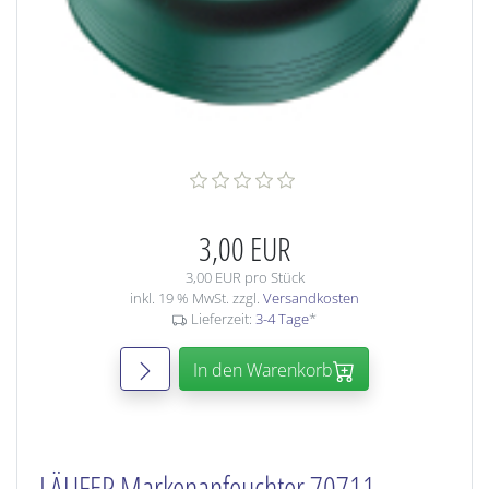
3,00 EUR
3,00 EUR pro Stück
inkl. 19 % MwSt. zzgl.
Versandkosten
Lieferzeit:
3-4 Tage
*
In den Warenkorb
LÄUFER Markenanfeuchter 70711