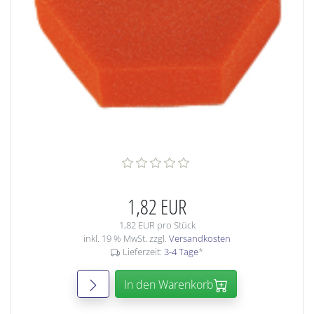
1,82 EUR
1,82 EUR pro Stück
inkl. 19 % MwSt. zzgl.
Versandkosten
Lieferzeit:
3-4 Tage
*
In den Warenkorb