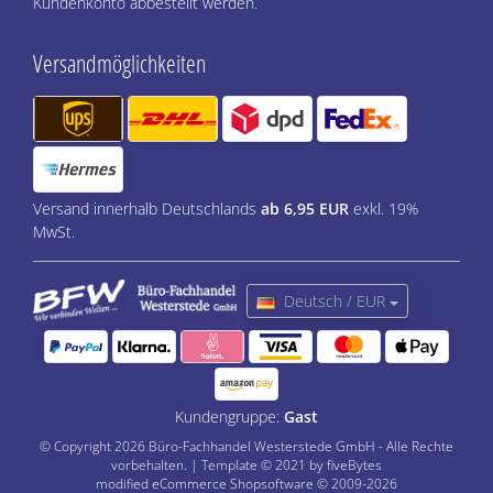
Kundenkonto abbestellt werden.
Versandmöglichkeiten
Versand innerhalb Deutschlands
ab 6,95 EUR
exkl. 19%
MwSt.
Deutsch / EUR
Kundengruppe:
Gast
© Copyright 2026 Büro-Fachhandel Westerstede GmbH - Alle Rechte
vorbehalten. | Template © 2021 by fiveBytes
mod
ified eCommerce Shopsoftware © 2009-2026