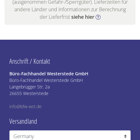
(ausgenommen Gefahr-/Sperrgüter). Lieferzeiten für
andere Länder und Informationen zur Berechnung
der Lieferfrist
siehe hier
Anschrift / Kontakt
Büro-Fachhandel Westerstede GmbH
Büro-Fachhandel Westerstede GmbH
Langebrügger Str. 2a
26655 Westerstede
info@bfw-wst.de
Versandland