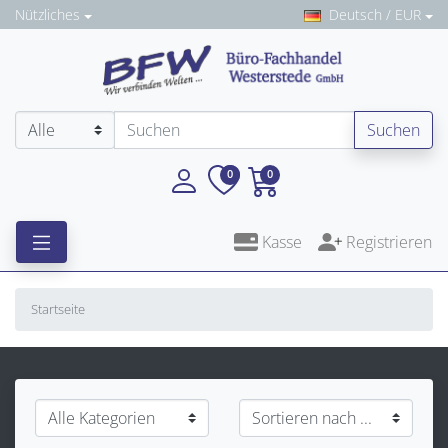
Nützliches
Deutsch / EUR
Suchen
0
0
Kasse
Registrieren
Startseite