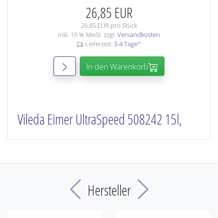
26,85 EUR
26,85 EUR pro Stück
inkl. 19 % MwSt. zzgl.
Versandkosten
Lieferzeit:
3-4 Tage
*
In den Warenkorb
Vileda Eimer UltraSpeed 508242 15l,
Previous
Next
Hersteller