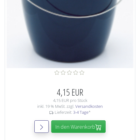
4,15 EUR
4,15 EUR pro Stück
inkl. 19 % MwSt. zzgl.
Versandkosten
Lieferzeit:
3-4 Tage
*
In den Warenkorb