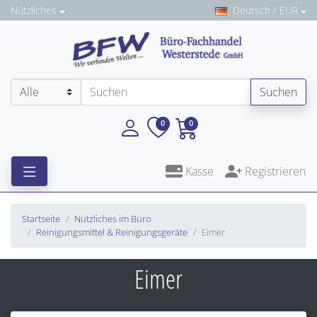
Nützliches
Deutsch / EUR
Suchen
0
0
Kasse
Registrieren
Startseite
Nützliches im Büro
Reinigungsmittel & Reinigungsgeräte
Eimer
Eimer